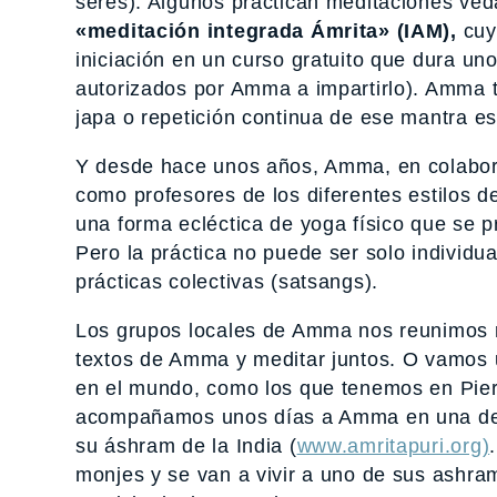
seres). Algunos practican meditaciones ved
«meditación integrada Ámrita» (IAM),
cuyo
iniciación en un curso gratuito que dura un
autorizados por Amma a impartirlo). Amma t
japa o repetición continua de ese mantra es
Y desde hace unos años, Amma, en colabor
como profesores de los diferentes estilos 
una forma ecléctica de yoga físico que se 
Pero la práctica no puede ser solo individu
prácticas colectivas (satsangs).
Los grupos locales de Amma nos reunimos re
textos de Amma y meditar juntos. O vamos
en el mundo, como los que tenemos en Pier
acompañamos unos días a Amma en una de 
su áshram de la India (
www.amritapuri.org)
monjes y se van a vivir a uno de sus ashram