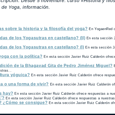
cripción. Desde 5 noviembre: curso «Historia y filos
b de Yoga, información.
 sobre la historia y la filosofía del yoga?
En YogaenRed 
as de los Yogasutras en castellano? (II)
En esta sección 
as de los Yogasutras en castellano? (I)
En esta sección J
yoga con la política?
En esta sección Javier Ruiz Calderón ofrec
edición de la Bhagavad Gita de Pedro Jiménez Miguel?
stras...
ltura yóguica?
En esta sección Javier Ruiz Calderón ofrece respu
a o una forma de vivir?
En esta sección Javier Ruiz Calderón o
s hay?
En esta sección Javier Ruiz Calderón ofrece respuestas a nue
a’?
En esta sección Javier Ruiz Calderón ofrece respuestas a nuestras
ón? ¿Cómo se consigue?
En esta sección Javier Ruiz Calderón of