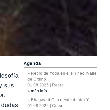
Agenda
» Retiro de Yoga en el Pirineo (Valle
losofía
de Ordino)
 y sus
01 08 2026 | Retiro
» más info
ca.
» Bhagavad Gita desde dentro Y+
s dudas
01 08 2026 | Curso