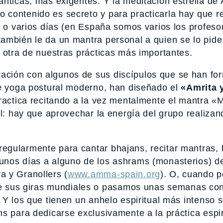
ánticas, más exigentes. Y la meditación estrella de
 contenido es secreto y para practicarla hay que re
o o varios días (en España somos varios los profeso
ambién le da un mantra personal a quien se lo pide,
 otra de nuestras prácticas más importantes.
ación con algunos de sus discípulos que se han fo
de yoga postural moderno, han diseñado el
«Amrita 
practica recitando a la vez mentalmente el mantra 
al: hay que aprovechar la energía del grupo realizan
gularmente para cantar bhajans, recitar mantras, 
 unos días a alguno de los ashrams (monasterios) 
a y Granollers (
www.amma-spain.org
). O, cuando 
sus giras mundiales o pasamos unas semanas con 
. Y los que tienen un anhelo espiritual más intenso 
s para dedicarse exclusivamente a la práctica espiri