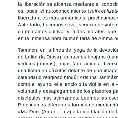
la liberación se alcanza mediante el conoc
es, pues, el autoconocimiento (
self-realizat
liberadora es más armónico si practicamo
Ante todo, hacemos
seva,
servicio desinter
e intentamos cultivar virtudes morales, que 
en la inmensa obra humanitaria de Amma no
También, en la línea del yoga de la devoc
de Lálita (la Diosa), cantamos bhajans (can
védicos (homas), pujas (adoración a diverso
una llama en círculos delante de una image
calendario religioso hindú: Krishna Janmás
como el ayuno, el silencio o la vigilia en l
voluntad y desapegarnos de los placeres p
discípulos más avanzados. Leemos las escrit
Practicamos diferentes formas de meditació
«Ma Om» (Amor – Luz) o la meditación de la