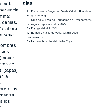
dias
a meta
periencia
1.- Encuentro de Yoga con Denis Criado: Una visión
Amma:
integral del yoga
2.- Guía de Cursos de Formación de Profesoras/es
os demás,
de Yoga y Especializados 2025
 Colaborar
3.- El yoga del siglo XXI
4.- Retiros y viajes de yoga Verano 2025
ta
seva
.
(actualizados)
5.- La historia oculta del Hatha Yoga
 nombres
icios
 (mover
stas del
s (tapas)
r la
s
bre ellas.
 mantra
s los