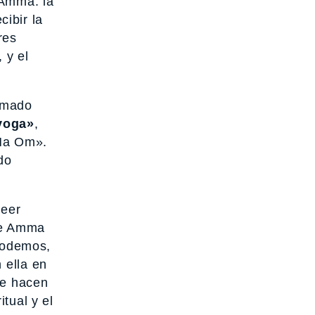
 Amma: la
cibir la
res
 y el
rmado
yoga»
,
«Ma Om».
do
leer
de Amma
podemos,
ella en
se hacen
tual y el