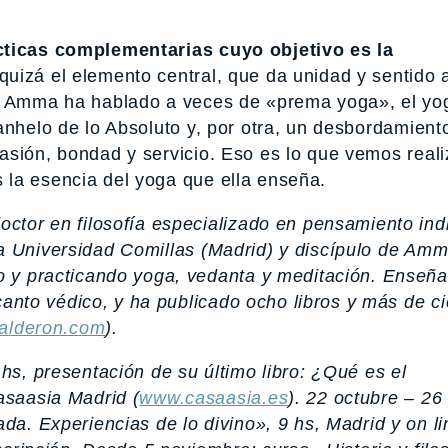
cticas complementarias cuyo objetivo es la
quizá el elemento central, que da unidad y sentido 
Amma ha hablado a veces de «prema yoga», el yo
anhelo de lo Absoluto y, por otra, un desbordamient
asión, bondad y servicio. Eso es lo que vemos real
 la esencia del yoga que ella enseña.
octor en filosofía especializado en pensamiento ind
n la Universidad Comillas (Madrid) y discípulo de Amm
 y practicando yoga, vedanta y meditación. Enseña
canto védico, y ha publicado ocho libros y más de c
calderon.com
).
hs, presentación de su último libro:
¿Qué es el
saasia Madrid (
www.casaasia.es
). 22 octubre – 26
a. Experiencias de lo divino», 9 hs, Madrid y on li