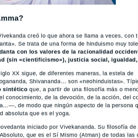
 Amma?
 Vivekanda creó lo que ahora se llama a veces, con 
nta». Se trata de una forma de hinduismo muy tole
danta con los valores de la racionalidad occiden
(sin «cientificismo»), justicia social, igualdad,
iglo XX sigue, de diferentes maneras, la estela de
Yogananda, Shivananda… son «neohinduistas». Típ
 sintético
que, a partir de una filosofía más o men
l conocimiento, de la devoción, de la acción, del co
ntra…—, de modo que ningún aspecto de la persona 
d absoluta que es el yoga.
ovedanta iniciado por Vivekananda. Su filosofía de
 Absoluto, que es el Sí Mismo (Atman) de todas las 