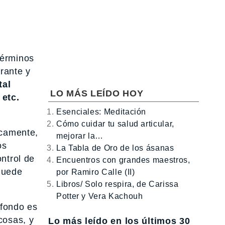
términos
rante y
tal
LO MÁS LEÍDO HOY
 etc.
Esenciales: Meditación
Cómo cuidar tu salud articular,
icamente,
mejorar la…
os
La Tabla de Oro de los ásanas
ntrol de
Encuentros con grandes maestros,
quede
por Ramiro Calle (II)
Libros/ Solo respira, de Carissa
Potter y Vera Kachouh
 fondo es
cosas, y
Lo más leído en los últimos 30