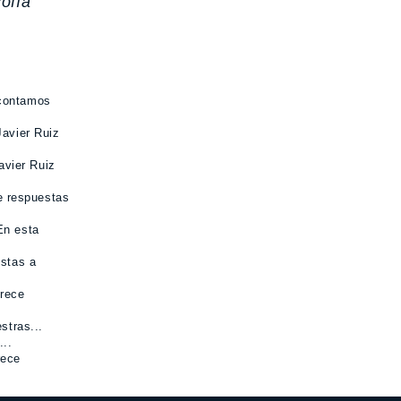
ofía
contamos
Javier Ruiz
avier Ruiz
e respuestas
En esta
estas a
frece
stras...
...
rece