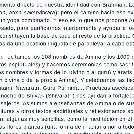
imiento directo de nuestra identidad con Brahman. L
ion
,
atma-sakshátkara
); pero el camino hacia esa ex
s un yoga combinado. Y eso es lo que nos propone 
esado, para purificarnos interiormente y ayudar a l
constituyen la base de todo el resto de la práctica.
s da una ocasión inigualable para llevar a cabo es
ión, recitamos los 108 nombres de Amma y los 1000
tos espirituales) y hacemos ceremonias como sacrif
s nombres y formas de lo Divino o al guru) y áratis
n divina o de la propia Amma). Y celebramos las fie
htami, Navaratri, Guru Púrnima… Prácticas ascética
a «noche de Shiva» (Shivaratri) nos ayudan a fortalece
asajeros. Asistimos a enseñanzas de Amma o de su
uras y otros textos espirituales y reflexionamos so
n, algunas muy sencillas, como la meditación en el
s flores blancas (una forma de irradiar amor a todo