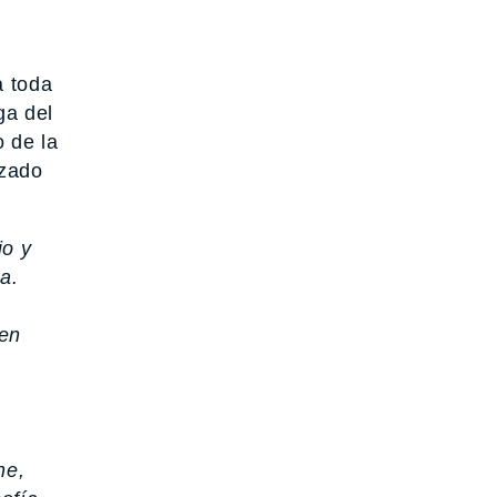
a toda
ga del
o de la
izado
io y
a.
ien
ne,