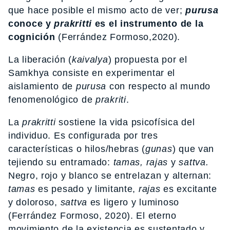
que hace posible el mismo acto de ver;
purusa
conoce y
prakritti
es el instrumento de la
cognición
(Ferrández Formoso,2020).
La liberación (
kaivalya
) propuesta por el
Samkhya consiste en experimentar el
aislamiento de
purusa
con respecto al mundo
fenomenológico de
prakriti
.
La
prakritti
sostiene la vida psicofísica del
individuo. Es configurada por tres
características o hilos/hebras (
gunas
) que van
tejiendo su entramado:
tamas, rajas
y
sattva.
Negro, rojo y blanco se entrelazan y alternan:
tamas
es pesado y limitante,
rajas
es excitante
y doloroso,
sattva
es ligero y luminoso
(Ferrández Formoso, 2020). El eterno
movimiento de la existencia es sustentado y