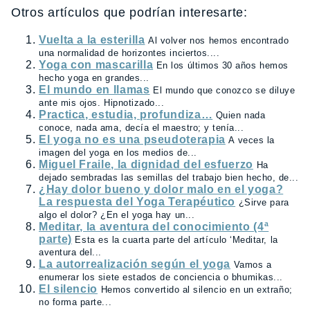
Otros artículos que podrían interesarte:
Vuelta a la esterilla
Al volver nos hemos encontrado
una normalidad de horizontes inciertos....
Yoga con mascarilla
En los últimos 30 años hemos
hecho yoga en grandes...
El mundo en llamas
El mundo que conozco se diluye
ante mis ojos. Hipnotizado...
Practica, estudia, profundiza…
Quien nada
conoce, nada ama, decía el maestro; y tenía...
El yoga no es una pseudoterapia
A veces la
imagen del yoga en los medios de...
Miguel Fraile, la dignidad del esfuerzo
Ha
dejado sembradas las semillas del trabajo bien hecho, de...
¿Hay dolor bueno y dolor malo en el yoga?
La respuesta del Yoga Terapéutico
¿Sirve para
algo el dolor? ¿En el yoga hay un...
Meditar, la aventura del conocimiento (4ª
parte)
Esta es la cuarta parte del artículo ‘Meditar, la
aventura del...
La autorrealización según el yoga
Vamos a
enumerar los siete estados de conciencia o bhumikas...
El silencio
Hemos convertido al silencio en un extraño;
no forma parte...