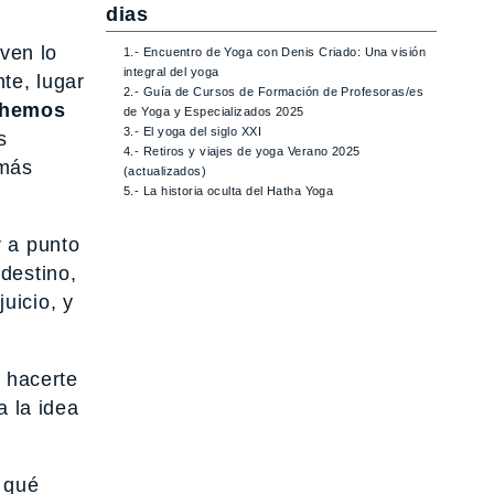
dias
ven lo
1.- Encuentro de Yoga con Denis Criado: Una visión
integral del yoga
te, lugar
2.- Guía de Cursos de Formación de Profesoras/es
hemos
de Yoga y Especializados 2025
3.- El yoga del siglo XXI
s
4.- Retiros y viajes de yoga Verano 2025
 más
(actualizados)
5.- La historia oculta del Hatha Yoga
 a punto
 destino,
uicio, y
 hacerte
a la idea
, qué