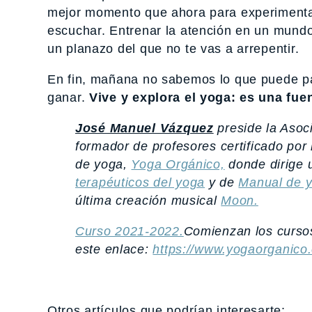
mejor momento que ahora para experimentar 
escuchar. Entrenar la atención en un mund
un planazo del que no te vas a arrepentir.
En fin, mañana no sabemos lo que puede pa
ganar.
Vive y explora el yoga: es una fue
José Manuel Vázquez
preside la Asoci
formador de profesores certificado por
de yoga,
Yoga Orgánico,
donde dirige 
terapéuticos del yoga
y de
Manual de y
última creación musical
Moon.
Curso 2021-2022.
Comienzan los cursos
este enlace:
h
ttps://www.yogaorganico.
Otros artículos que podrían interesarte: