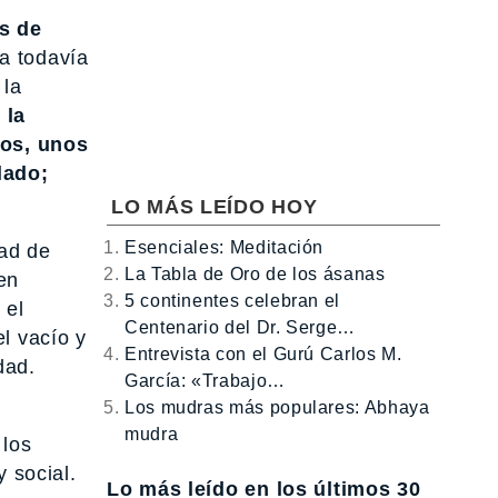
s de
a todavía
 la
 la
tos, unos
lado;
LO MÁS LEÍDO HOY
Esenciales: Meditación
tad de
La Tabla de Oro de los ásanas
en
5 continentes celebran el
 el
Centenario del Dr. Serge…
l vacío y
Entrevista con el Gurú Carlos M.
dad.
García: «Trabajo…
Los mudras más populares: Abhaya
mudra
 los
y social.
Lo más leído en los últimos 30