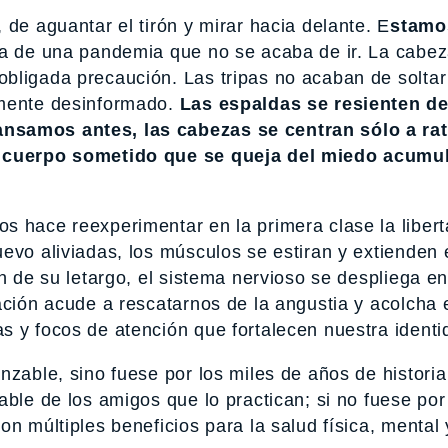
 de aguantar el tirón y mirar hacia delante. E
stamo
ca de una pandemia que no se acaba de ir. La cabez
bligada precaución. Las tripas no acaban de soltar
amente desinformado.
Las espaldas se resienten de
ansamos antes, las cabezas se centran sólo a ra
el cuerpo sometido que se queja del miedo acumu
s hace reexperimentar en la primera clase la liber
evo aliviadas, los músculos se estiran y extienden 
n de su letargo, el sistema nervioso se despliega en
ación acude a rescatarnos de la angustia y acolcha e
s y focos de atención que fortalecen nuestra identi
nzable, sino fuese por los miles de años de historia
able de los amigos que lo practican; si no fuese por
n múltiples beneficios para la salud física, mental 