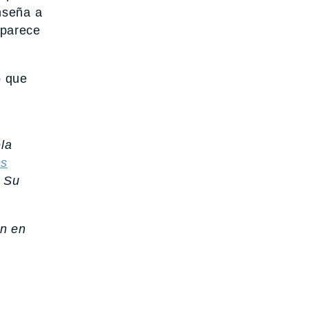
nseña a
 parece
o que
la
es
. Su
ón en