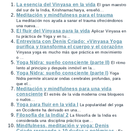
La esencia del Vinyasa en la vida
El gran maestro
del sur de la India, Krishnamacharya, enseñó...
Meditación y mindfulness para el trauma
La meditación nos ayuda a sanar el trauma ofreciéndonos
una nueva...
El fluir del Vinyasa para la vida
Aplicar Vinyasa en
tu práctica de Yoga y en tu...
Entrevista con Denis Criado: «Vinyasa Yoga
purifica y transforma el cuerpo y el corazón»
Vinyasa yoga es mucho más que práctica en movimiento
o ...
Yoga Nidra: sueño consciente (parte II)
El ritmo
lento al principio y después inmóvil en la...
Yoga Nidra: sueño consciente (parte I)
Yoga
Nidra permite alcanzar ondas cerebrales profundas, para
que el...
Meditación y mindfulness para una vida
consciente
El estrés de la vida moderna crea bloqueos
o nudos...
Yoga para fluir en la vida I
La popularidad del yoga
en Occidente ha derivado en una...
Filosofía de la India/ 2
La filosofía de la India es
considerada una disciplina práctica que...
Mindfulness, meditación y yoga: Denis
Criado responde a 10 dudas y polémicas