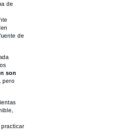
na de
nte
den
 fuente de
cada
ros
ón son
,
pero
ientas
ible,
 practicar