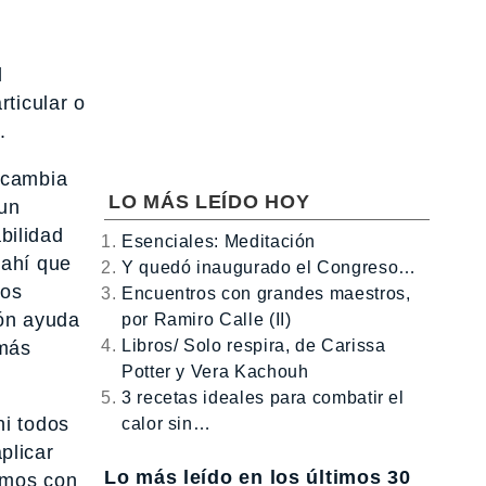
l
rticular o
.
 cambia
LO MÁS LEÍDO HOY
 un
bilidad
Esenciales: Meditación
 ahí que
Y quedó inaugurado el Congreso…
tos
Encuentros con grandes maestros,
ión ayuda
por Ramiro Calle (II)
Libros/ Solo respira, de Carissa
 más
Potter y Vera Kachouh
3 recetas ideales para combatir el
i todos
calor sin…
plicar
Lo más leído en los últimos 30
amos con