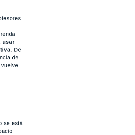
ofesores
a
prenda
a usar
tiva
. De
ancia de
 vuelve
.
o se está
pacio