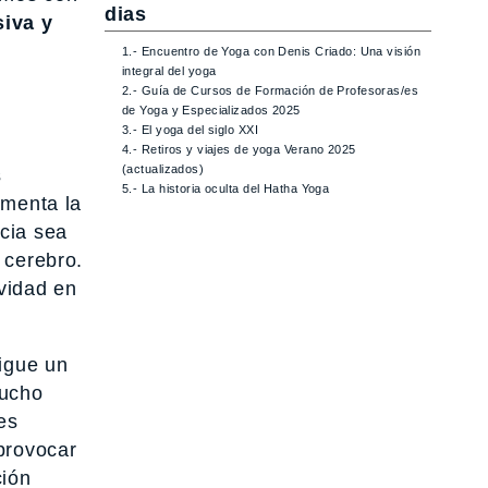
dias
siva y
1.- Encuentro de Yoga con Denis Criado: Una visión
integral del yoga
2.- Guía de Cursos de Formación de Profesoras/es
de Yoga y Especializados 2025
3.- El yoga del siglo XXI
4.- Retiros y viajes de yoga Verano 2025
(actualizados)
s
5.- La historia oculta del Hatha Yoga
umenta la
cia sea
 cerebro.
ividad en
sigue un
mucho
es
provocar
ción