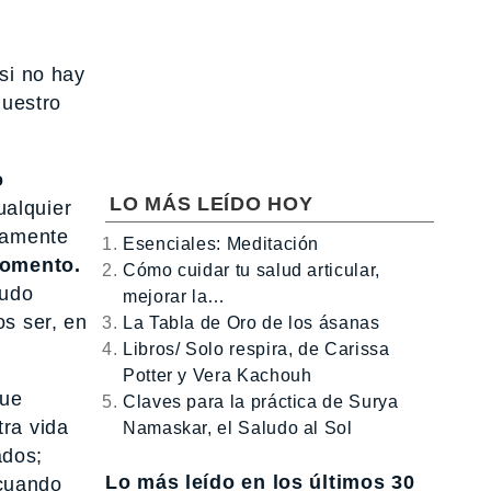
si no hay
nuestro
o
LO MÁS LEÍDO HOY
ualquier
tamente
Esenciales: Meditación
momento.
Cómo cuidar tu salud articular,
nudo
mejorar la…
s ser, en
La Tabla de Oro de los ásanas
Libros/ Solo respira, de Carissa
Potter y Vera Kachouh
que
Claves para la práctica de Surya
ra vida
Namaskar, el Saludo al Sol
ados;
Lo más leído en los últimos 30
 cuando