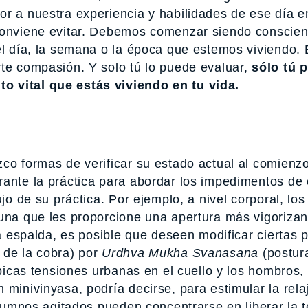
or a nuestra experiencia y habilidades de ese día e
 conviene evitar. Debemos comenzar siendo conscien
el día, la semana o la época que estemos viviendo.
rte compasión. Y solo tú lo puede evaluar,
sólo tú 
o vital que estás viviendo en tu vida.
zco formas de verificar su estado actual al comienz
rante la práctica para abordar los impedimentos de
ujo de su práctica. Por ejemplo, a nivel corporal, lo
una que les proporcione una apertura más vigorizan
la espalda, es posible que deseen modificar ciertas 
 de la cobra) por
Urdhva Mukha Svanasana
(postur
típicas tensiones urbanas en el cuello y los hombros
 minivinyasa, podría decirse, para estimular la rela
 alumnos agitados pueden concentrarse en liberar la 