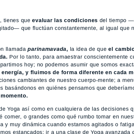
a, tienes que
evaluar las condiciones
del tiempo —
 agitado— que fluctúan constantemente, al igual que 
ón llamada
parinamavada
,
la idea de que
el cambi
da.
Por lo tanto, para amaestrar conscientemente c
 partimos hoy; no podemos asumir que somos exac
energía, y fluimos de forma diferente en cada 
iciones cambiantes de nuestro cuerpo-mente; a me
mos basándonos en quiénes pensamos que deberíamo
a momento.
 de Yoga así como en cualquiera de las decisiones 
 comer, o grandes como qué rumbo tomar en nuest
sa y muy dinámica cuando estamos agitados o fatig
tamos estancados; ir a una clase de Yoga avanzada