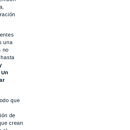
a,
iración
ientes
s una
s no
 hasta
y
.
Un
ar
todo que
sión de
que crean