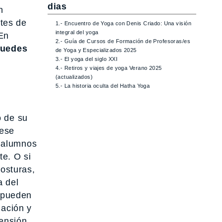
dias
n
tes de
1.- Encuentro de Yoga con Denis Criado: Una visión
integral del yoga
 En
2.- Guía de Cursos de Formación de Profesoras/es
puedes
de Yoga y Especializados 2025
3.- El yoga del siglo XXI
4.- Retiros y viajes de yoga Verano 2025
(actualizados)
5.- La historia oculta del Hatha Yoga
o de su
 ese
s alumnos
te. O si
posturas,
a del
, pueden
jación y
tensión