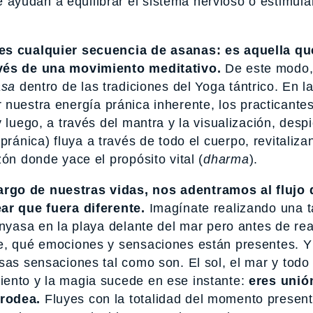
yudan a equilibrar el sistema nervioso o estimular
es cualquier secuencia de asanas: es aquella qu
avés de una movimiento meditativo.
De este modo,
asa
dentro de las tradiciones del Yoga tántrico. En la
 nuestra energía pránica inherente, los practicantes
 luego, a través del mantra y la visualización, despi
pránica) fluya a través de todo el cuerpo, revitaliza
ón donde yace el propósito vital (
dharma
).
rgo de nuestras vidas, nos adentramos al flujo 
ar que fuera diferente.
Imagínate realizando una t
nyasa en la playa delante del mar pero antes de real
te, qué emociones y sensaciones están presentes. Y
sas sensaciones tal como son. El sol, el mar y todo
iento y la magia sucede en ese instante:
eres unió
 rodea.
Fluyes con la totalidad del momento present