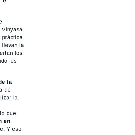
 el
e
 Vinyasa
 práctica
 llevan la
ertan los
ndo los
de la
arde
izar la
 lo que
n en
e. Y eso