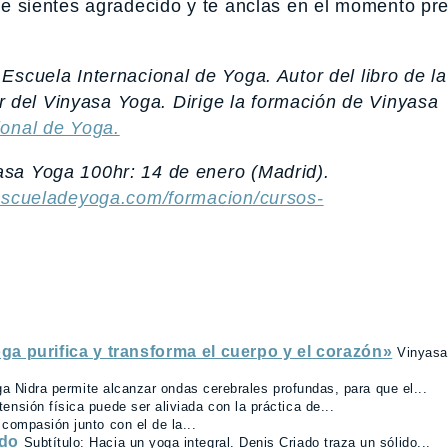
, te sientes agradecido y te anclas en el momento pr
 Escuela Internacional de Yoga. Autor del libro de la
ir del Vinyasa Yoga.
Dirige la formación de Vinyasa
ional de Yoga.
asa Yoga 100hr: 14 de enero (Madrid).
escueladeyoga.com/formacion/cursos-
ga purifica y transforma el cuerpo y el corazón»
Vinyasa
a Nidra permite alcanzar ondas cerebrales profundas, para que el...
tensión física puede ser aliviada con la práctica de...
a compasión junto con el de la...
ado
Subtítulo: Hacia un yoga integral. Denis Criado traza un sólido...