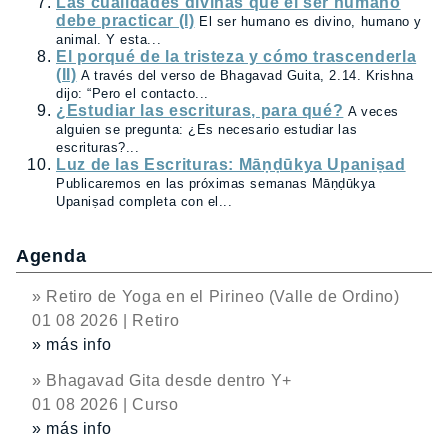
Las cualidades divinas que el ser humano
debe practicar (I)
El ser humano es divino, humano y
animal. Y esta...
El porqué de la tristeza y cómo trascenderla
(II)
A través del verso de Bhagavad Guita, 2.14. Krishna
dijo: “Pero el contacto...
¿Estudiar las escrituras, para qué?
A veces
alguien se pregunta: ¿Es necesario estudiar las
escrituras?...
Luz de las Escrituras: Māṇḍūkya Upaniṣad
Publicaremos en las próximas semanas Māṇḍūkya
Upaniṣad completa con el...
Agenda
» Retiro de Yoga en el Pirineo (Valle de Ordino)
01 08 2026 | Retiro
» más info
» Bhagavad Gita desde dentro Y+
01 08 2026 | Curso
» más info