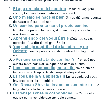
El agujero claro del cerebro
Desde el «agujero
claro», también llamado «tercer ojo» u «Ojo...
Uno mismo se hace el bien
Si nos diéramos cuenta
de hasta qué punto el ser...
Un camino para tomar el propio camino
Meditamos para saber parar, desconectar y conectar con
nosotros mismos....
Aprendiendo del yogui Émile
¡Cuántas cosas
aprendo día a día de mi gato Émile...
Yoga, el eje espiritual de la India… y de
Oriente
Tras la publicación de mi obra El milagro del
yoga...
¿Por qué cuesta tanto cambiar?
¿Por qué nos
cuesta tanto cambiar, aunque nos demos cuenta...
Los asanas: un medio, no un fin
No se puede
tomar un solo fragmento del yoga abstrayéndose...
El Yoga de la vía abierta (II)
En la senda del yoga
hay que tener los sentidos...
Om Namah Shivaia: Invoco mi ser interior
A lo
largo de toda la India, sobre todo en...
El trabajo sobre la corporeidad
En Occidente el
cuerpo se ha considerado tan solo como...