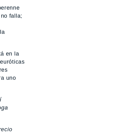
perenne
no falla;
la
á en la
euróticas
res
ra uno
í
oga
recio