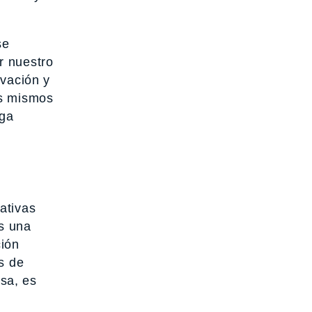
se
r nuestro
ivación y
os mismos
aga
ativas
os una
ción
s de
sa, es