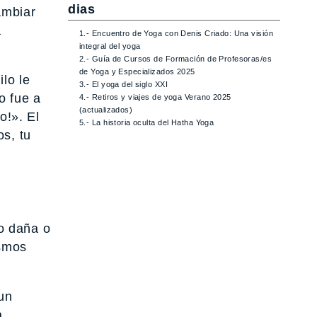
dias
ambiar
a
1.- Encuentro de Yoga con Denis Criado: Una visión
integral del yoga
2.- Guía de Cursos de Formación de Profesoras/es
de Yoga y Especializados 2025
lo le
3.- El yoga del siglo XXI
o fue a
4.- Retiros y viajes de yoga Verano 2025
(actualizados)
o!». El
5.- La historia oculta del Hatha Yoga
os, tu
o daña o
ismos
un
a