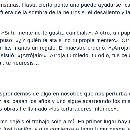
 insanas. Hasta cierto punto uno puede ayudarse, c
fuera de la sombra de la neurosis, el desaliento y l
 «Si tu mente no te gusta, cámbiala». A otro, un pupi
puso: «¿Y quién te ata si no tu propia mente?». Otr
 en las manos un regalo. El maestro ordenó: «¡Arrójal
sistió. «¡Arrójalo!». Arroja tu miedo, tu odio, tus cel
nal, tu neurosis…
esprendernos de algo en nosotros que nos perturba 
Y asi pasan los años y uno sigue acarreando los m
s obras he llamado «los torturadores internos».
e dejéis el trabajo solo a mí. En primer lugar hay 
 fosilización, y que comienza a tener lugar desde l