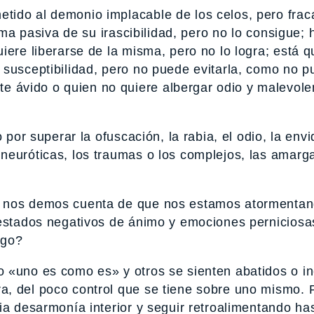
ido al demonio implacable de los celos, pero frac
ima pasiva de su irascibilidad, pero no lo consigue; 
iere liberarse de la misma, pero no lo logra; está q
 susceptibilidad, pero no puede evitarla, como no p
ávido o quien no quiere albergar odio y malevole
 por superar la ofuscación, la rabia, el odio, la envid
neuróticas, los traumas o los complejos, las amarg
e nos demos cuenta de que nos estamos atormenta
 estados negativos de ánimo y emociones perniciosa
igo?
 «uno es como es» y otros se sienten abatidos o i
a, del poco control que se tiene sobre uno mismo. 
ia desarmonía interior y seguir retroalimentando has