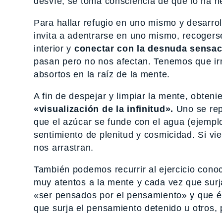
desvíe, se toma consciencia de que lo ha h
Para hallar refugio en uno mismo y desarroll
invita a adentrarse en uno mismo, recogerse,
interior y
conectar con la desnuda sensac
pasan pero no nos afectan. Tenemos que i
absortos en la raíz de la mente.
A fin de despejar y limpiar la mente, obte
«visualización de la infinitud».
Uno se repr
que el azúcar se funde con el agua (ejempl
sentimiento de plenitud y cosmicidad. Si 
nos arrastran.
También podemos recurrir al ejercicio con
muy atentos a la mente y cada vez que surj
«ser pensados por el pensamiento» y que é
que surja el pensamiento detenido u otros,