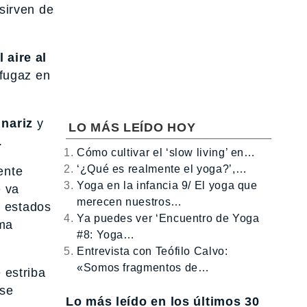
 sirven de
 aire al
fugaz en
 nariz
y
LO MÁS LEÍDO HOY
.
Cómo cultivar el ‘slow living’ en…
‘¿Qué es realmente el yoga?’,…
ente
Yoga en la infancia 9/ El yoga que
e va
merecen nuestros…
o estados
Ya puedes ver ‘Encuentro de Yoga
ima
#8: Yoga…
Entrevista con Teófilo Calvo:
«Somos fragmentos de…
 estriba
 se
Lo más leído en los últimos 30