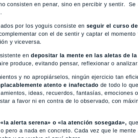
o consisten en penar, sino en percibir y sentir. Se
.
cados por los yoguis consiste en
seguir el curso del
omplementar con el de sentir y captar el momento 
ión y viceversa.
nsistente en
depositar la mente en las aletas de la
aire produce, evitando pensar, reflexionar o analizar
entos y no apropiárselos, ningún ejercicio tan efici
placablemente atento e inafectado
de todo lo qu
samientos, ideas, recuerdos, fantasías, emociones 
star a favor ni en contra de lo observado, con máx
s
«la alerta serena» o «la atención sosegada»,
que
odo pero a nada en concreto. Cada vez que le mente