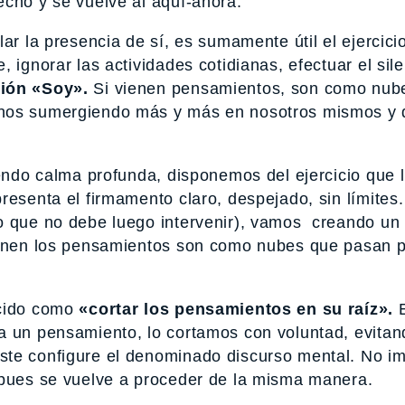
echo y se vuelve al aquí-ahora.
ar la presencia de sí, es sumamente útil el ejercici
 ignorar las actividades cotidianas, efectuar el sil
ión «Soy».
Si vienen pensamientos, son como nub
rnos sumergiendo más y más en nosotros mismos y
niendo calma profunda, disponemos del ejercicio que
esenta el firmamento claro, despejado, sin límites.
o que no debe luego intervenir), vamos creando un
vienen los pensamientos son como nubes que pasan 
ocido como
«cortar los pensamientos en su raíz».
E
a un pensamiento, lo cortamos con voluntad, evitan
ste configure el denominado discurso mental. No i
 pues se vuelve a proceder de la misma manera.