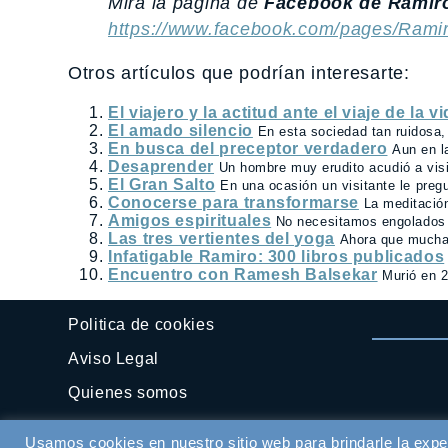
Mira la página de
Facebook de Ramiro
https://www.facebook.com/pages/Rami
Otros artículos que podrían interesarte:
El viajero y la actitud ante el viaje de la v
El amado silencio
En esta sociedad tan ruidosa, 
En busca del preceptor verdadero
Aun en la
Desaprender
Un hombre muy erudito acudió a visi
El Gran Salto
En una ocasión un visitante le pregu
Conocerse para transformarse
La meditación
Amigos espirituales
No necesitamos engolados 
Las tres vertientes del yoga
Ahora que muchas
Infatigable Ramiro: 300 libros publicados
Encuentro con Ramesh Balsekar
Murió en 2
Politica de cookies
Aviso Legal
Quienes somos
Contactar
Usamos cookies en nuestro sitio web para brindarle la expe