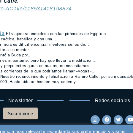
 Calle
:
ro-ACalle/118531418198874
ida
El viajero se embelesa con las pirámides de Egipto o...
caótica, babélica y con una...
 India es difícil encontrar mentores serios de...
tar a un mentor...
ntó a Buda por...
 es importante, pero hay que llevar la meditación...
y prepotentes gurus de masas; no necesitamos...
 corrientes de lo que podríamos llamar «yogas»...
Nuestro reconocimiento y felicitación a Ramiro Calle, por su incansable
009. Había sido un hombre muy activo y...
Newsletter
Redes sociales
Suscribirme
riencia más relevante recordando sus preferencias y visitas