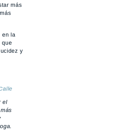
star más
n más
 en la
í que
lucidez y
 el
y más
y
yoga.