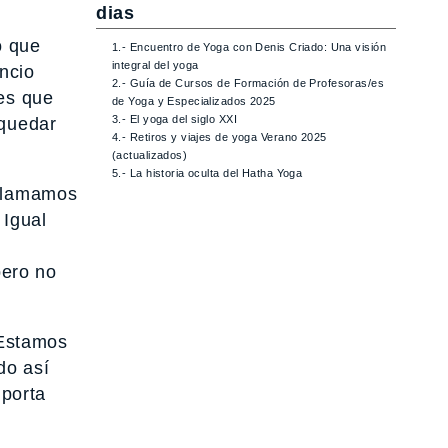
dias
o que
1.- Encuentro de Yoga con Denis Criado: Una visión
integral del yoga
encio
2.- Guía de Cursos de Formación de Profesoras/es
es que
de Yoga y Especializados 2025
3.- El yoga del siglo XXI
 quedar
4.- Retiros y viajes de yoga Verano 2025
(actualizados)
5.- La historia oculta del Hatha Yoga
 llamamos
 Igual
pero no
stamos
do así
mporta