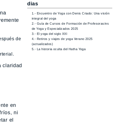
dias
una
1.- Encuentro de Yoga con Denis Criado: Una visión
integral del yoga
avemente
2.- Guía de Cursos de Formación de Profesoras/es
de Yoga y Especializados 2025
3.- El yoga del siglo XXI
después de
4.- Retiros y viajes de yoga Verano 2025
(actualizados)
.
5.- La historia oculta del Hatha Yoga
terial.
 claridad
ente en
ríos, ni
tar el