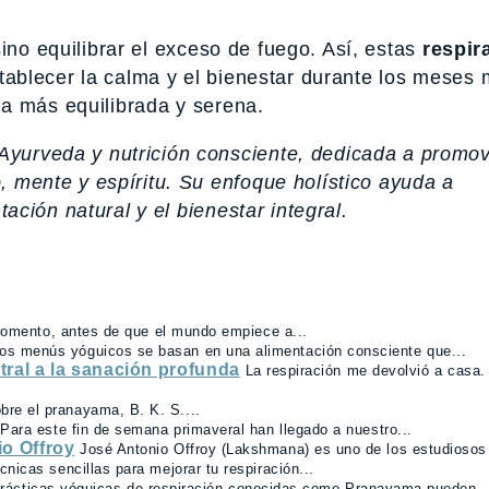
ino equilibrar el exceso de fuego. Así, estas
respir
tablecer la calma y el bienestar durante los meses
a más equilibrada y serena.
Ayurveda y nutrición consciente, dedicada a promo
, mente y espíritu. Su enfoque holístico ayuda a
tación natural y el bienestar integral.
omento, antes de que el mundo empiece a...
os menús yóguicos se basan en una alimentación consciente que...
tral a la sanación profunda
La respiración me devolvió a casa.
obre el pranayama, B. K. S....
Para este fin de semana primaveral han llegado a nuestro...
o Offroy
José Antonio Offroy (Lakshmana) es uno de los estudiosos
cnicas sencillas para mejorar tu respiración...
prácticas yóguicas de respiración conocidas como Pranayama pueden..