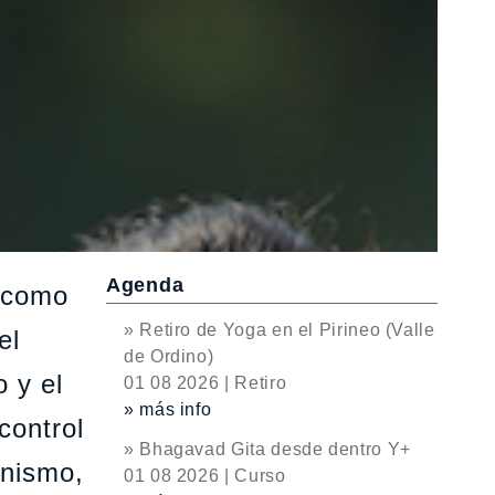
Agenda
o como
» Retiro de Yoga en el Pirineo (Valle
el
de Ordino)
o y el
01 08 2026 | Retiro
» más info
control
» Bhagavad Gita desde dentro Y+
anismo,
01 08 2026 | Curso