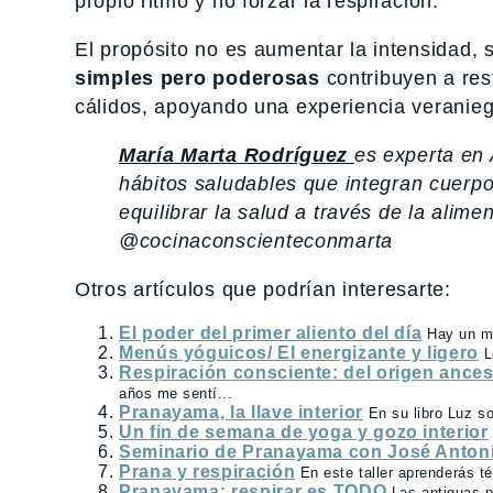
propio ritmo y no forzar la respiración.
El propósito no es aumentar la intensidad, s
simples pero poderosas
contribuyen a res
cálidos, apoyando una experiencia veranieg
María Marta Rodríguez
es experta en 
hábitos saludables que integran cuerpo
equilibrar la salud a través de la alimen
@cocinaconscienteconmarta
Otros artículos que podrían interesarte:
El poder del primer aliento del día
Hay un m
Menús yóguicos/ El energizante y ligero
L
Respiración consciente: del origen ances
años me sentí...
Pranayama, la llave interior
En su libro Luz s
Un fin de semana de yoga y gozo interior
Seminario de Pranayama con José Antoni
Prana y respiración
En este taller aprenderás té
Pranayama: respirar es TODO
Las antiguas 