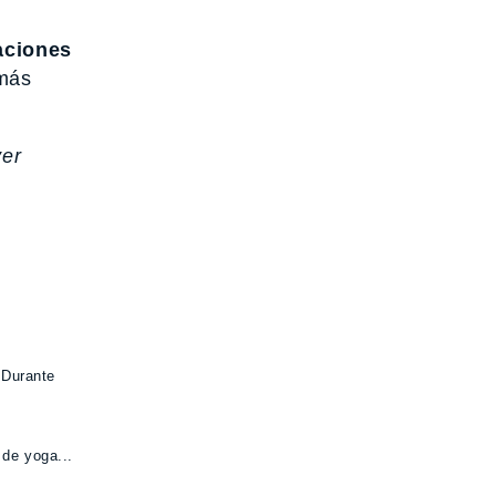
aciones
 más
ver
 Durante
 de yoga...
.