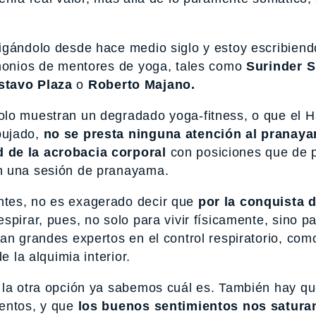
igándolo desde hace medio siglo y estoy escribien
imonios de mentores de yoga, tales como
Surinder S
stavo Plaza
o
Roberto Majano.
olo muestran un degradado yoga-fitness, o que el 
bujado,
no se presta ninguna atención al pranay
 de la acrobacia corporal
con posiciones que de p
n una sesión de pranayama.
ntes, no es exagerado decir que
por la conquista d
spirar, pues, no solo para vivir físicamente, sino p
an grandes expertos en el control respiratorio, com
e la alquimia interior.
 la otra opción ya sabemos cuál es. También hay q
ientos, y que
los buenos sentimientos nos satura