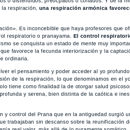
os o distendidos, preocpados o cofiados. Y de la 
la respiración,
una respiración armónica favorec
ación». Es inconcebible que haya profesores que o
rol respiratorio o pranayama.
El control respirator
ismo se conquista un estado de mente muy importa
 que favorece la fecunda interiorización y la captaci
e ordinaria.
ver el pensamiento y poder acceder al yo profundo
ión de la respiración, lo que denominamos en el y
solo tiene como finalidad la de otorgar salud psicos
profunda y serena, bien distinta de la caótica e ine
n y control del Prana que en la antiguedad surgió u
ue trabajaban sin descanso sobre la reunificación d
enía real valor, más allá de lo puramente somático, 