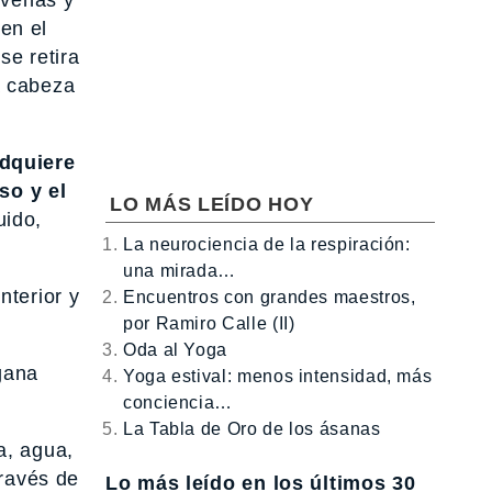
 venas y
 en el
se retira
la cabeza
adquiere
so y el
LO MÁS LEÍDO HOY
uido,
La neurociencia de la respiración:
una mirada…
nterior y
Encuentros con grandes maestros,
por Ramiro Calle (II)
Oda al Yoga
gana
Yoga estival: menos intensidad, más
conciencia…
La Tabla de Oro de los ásanas
a, agua,
través de
Lo más leído en los últimos 30