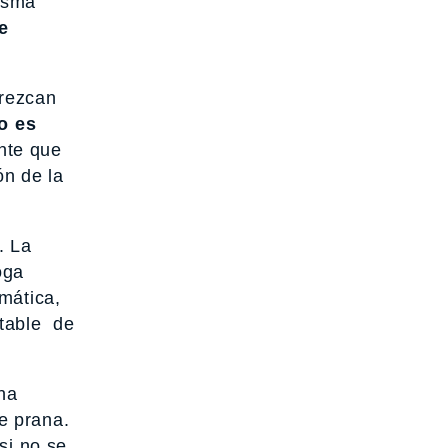
misma
e
frezcan
io es
nte que
ón de la
. La
oga
omática,
stable de
na
e prana.
si no se