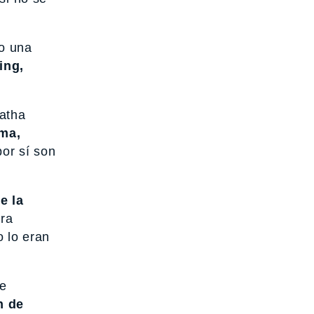
do una
ing,
Hatha
ama,
or sí son
e la
ara
o lo eran
ue
n de