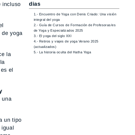
dias
e incluso
1.- Encuentro de Yoga con Denis Criado: Una visión
integral del yoga
el
2.- Guía de Cursos de Formación de Profesoras/es
de Yoga y Especializados 2025
n de yoga
3.- El yoga del siglo XXI
4.- Retiros y viajes de yoga Verano 2025
(actualizados)
5.- La historia oculta del Hatha Yoga
ce la
la
es el
y
; una
 un tipo
 igual