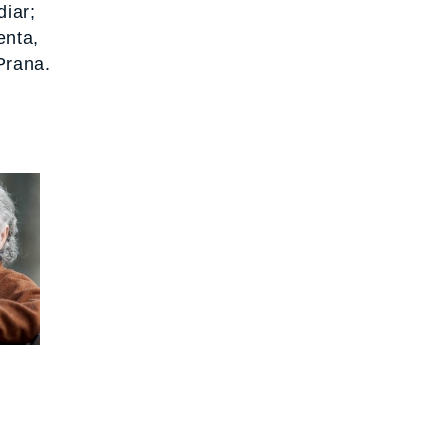
diar;
enta,
Prana.