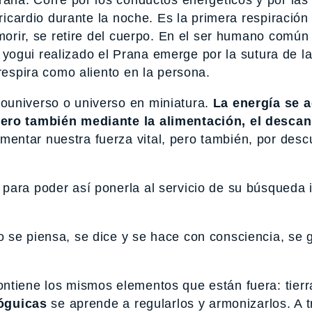
rana. Corre por los conductos energéticos y por las
ericardio durante la noche. Es la primera respiración
morir, se retire del cuerpo. En el ser humano común 
 el yogui realizado el Prana emerge por la sutura de 
respira como aliento en la persona.
ouniverso o universo en miniatura.
La energía se 
pero también mediante la alimentación, el descan
ntar nuestra fuerza vital, pero también, por desc
para poder así ponerla al servicio de su búsqueda i
 se piensa, se dice y se hace con consciencia, se 
ntiene los mismos elementos que están fuera: tierr
óguicas
se aprende a regularlos y armonizarlos. A 