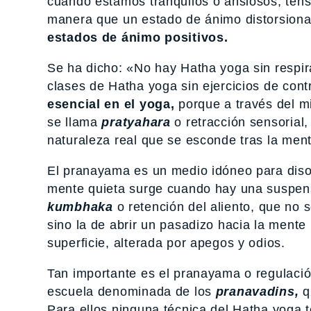
cuando estamos tranquilos o ansiosos, tens
manera que un estado de ánimo distorsiona 
estados de ánimo positivos.
Se ha dicho: «No hay Hatha yoga sin respir
clases de Hatha yoga sin ejercicios de cont
esencial en el yoga,
porque a través del m
se llama
pratyahara
o retracción sensorial,
naturaleza real que se esconde tras la ment
El pranayama es un medio idóneo para disol
mente quieta surge cuando hay una suspens
kumbhaka
o retención del aliento, que no 
sino la de abrir un pasadizo hacia la mente 
superficie, alterada por apegos y odios.
Tan importante es el pranayama o regulació
escuela denominada de los
pranavadins,
q
Para ellos ninguna técnica del Hatha yoga t