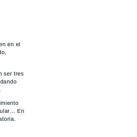
en en el
do,
 ser tres
andando
…
imiento
icular… En
toria.