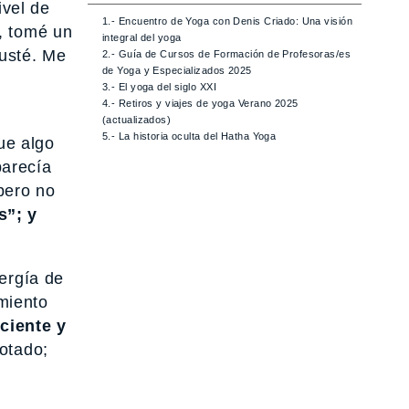
ivel de
1.- Encuentro de Yoga con Denis Criado: Una visión
, tomé un
integral del yoga
susté. Me
2.- Guía de Cursos de Formación de Profesoras/es
de Yoga y Especializados 2025
3.- El yoga del siglo XXI
4.- Retiros y viajes de yoga Verano 2025
(actualizados)
5.- La historia oculta del Hatha Yoga
ue algo
parecía
pero no
s”; y
nergía de
miento
ciente y
gotado;