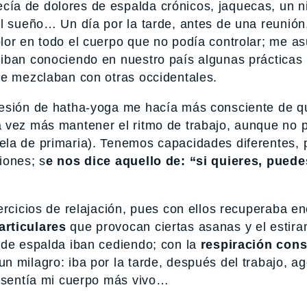
ía de dolores de espalda crónicos, jaquecas, un n
el sueño… Un día por la tarde, antes de una reunión
lor en todo el cuerpo que no podía controlar; me a
iban conociendo en nuestro país algunas prácticas
se mezclaban con otras occidentales.
sesión de hatha-yoga me hacía más consciente de q
 vez más mantener el ritmo de trabajo, aunque no 
ela de primaria). Tenemos capacidades diferentes, 
iones; s
e nos dice aquello de: “si quieres, puede
ercicios de relajación, pues con ellos recuperaba e
rticulares
que provocan ciertas asanas y el estira
 de espalda iban cediendo; con la
respiración cons
n milagro: iba por la tarde, después del trabajo, a
, sentía mi cuerpo más vivo…