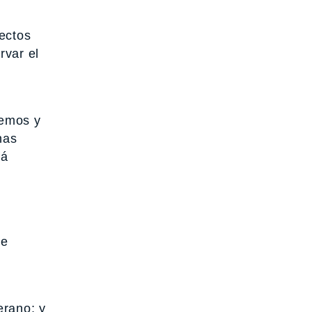
ectos
rvar el
memos y
nas
fá
ue
erano; y