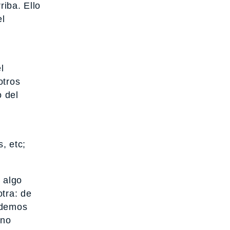
iba. Ello
el
l
otros
o del
, etc;
o algo
tra: de
rdemos
 no