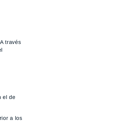
 A través
el
 el de
ior a los