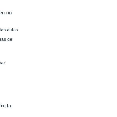
 en un
las aulas
bras de
rar
re la