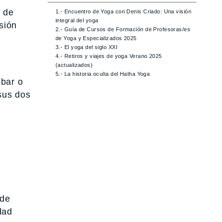
a de
1.- Encuentro de Yoga con Denis Criado: Una visión
integral del yoga
sión
2.- Guía de Cursos de Formación de Profesoras/es
de Yoga y Especializados 2025
3.- El yoga del siglo XXI
4.- Retiros y viajes de yoga Verano 2025
(actualizados)
5.- La historia oculta del Hatha Yoga
mbar o
 sus dos
 de
dad