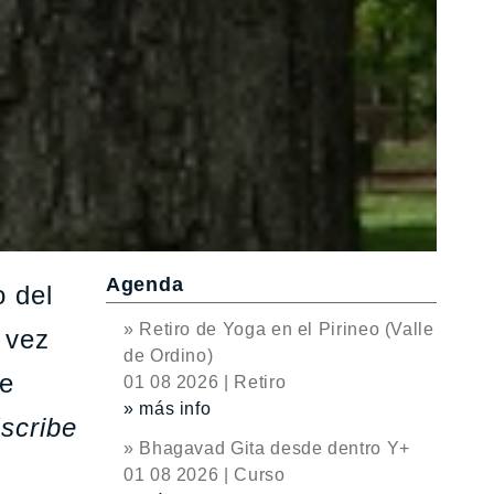
Agenda
o del
» Retiro de Yoga en el Pirineo (Valle
 vez
de Ordino)
ue
01 08 2026 | Retiro
» más info
scribe
» Bhagavad Gita desde dentro Y+
01 08 2026 | Curso