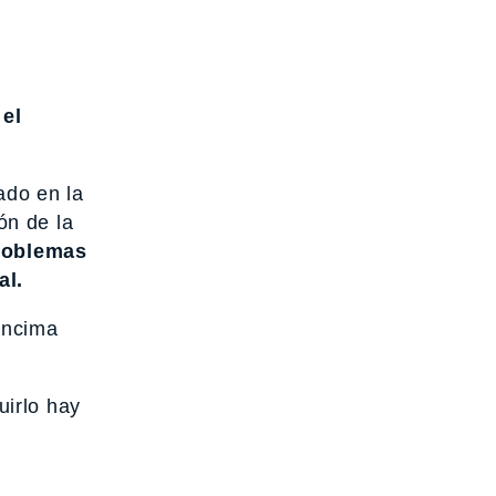
 el
ado en la
ón de la
roblemas
al.
 encima
uirlo hay