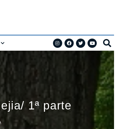
jia/ 1ª parte
A