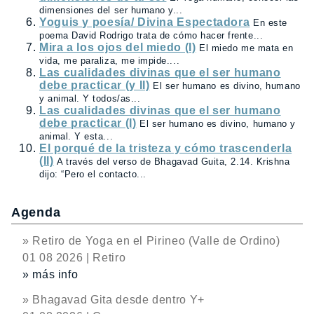
dimensiones del ser humano y...
Yoguis y poesía/ Divina Espectadora
En este
poema David Rodrigo trata de cómo hacer frente...
Mira a los ojos del miedo (I)
El miedo me mata en
vida, me paraliza, me impide....
Las cualidades divinas que el ser humano
debe practicar (y II)
El ser humano es divino, humano
y animal. Y todos/as...
Las cualidades divinas que el ser humano
debe practicar (I)
El ser humano es divino, humano y
animal. Y esta...
El porqué de la tristeza y cómo trascenderla
(II)
A través del verso de Bhagavad Guita, 2.14. Krishna
dijo: “Pero el contacto...
Agenda
» Retiro de Yoga en el Pirineo (Valle de Ordino)
01 08 2026 | Retiro
» más info
» Bhagavad Gita desde dentro Y+