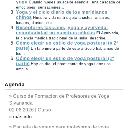
yoga
Cuando hueles un aceite esencial, una cascada de
emociones, sensaciones...
Yoga y el ciclo diario de los meridianos
chinos
Nuestra vida está sujeta a ciclos: anuales,
lunares, diarios, etc....
Receptores fasciales, yoga y ayurveda:
espiritualidad en nuestras células
El Ayurveda,
la ciencia médica tradicional de la India, describe...
Cómo elegir un estilo de yoga postural (y 2ª
parte)
En la primera parte de este artículo hablamos de
los...
Cómo elegir un estilo de yoga postural (1ª
parte)
Hoy en día, el practicante de yoga tiene una
amplia...
Agenda
» Curso de Formación de Profesores de Yoga
Sivananda
02 08 2026 | Curso
» más info
» Escuela de verano para profesores de yoga