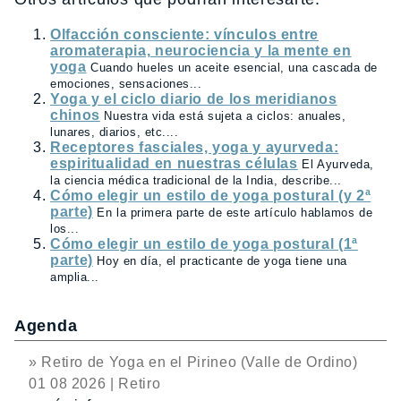
Olfacción consciente: vínculos entre
aromaterapia, neurociencia y la mente en
yoga
Cuando hueles un aceite esencial, una cascada de
emociones, sensaciones...
Yoga y el ciclo diario de los meridianos
chinos
Nuestra vida está sujeta a ciclos: anuales,
lunares, diarios, etc....
Receptores fasciales, yoga y ayurveda:
espiritualidad en nuestras células
El Ayurveda,
la ciencia médica tradicional de la India, describe...
Cómo elegir un estilo de yoga postural (y 2ª
parte)
En la primera parte de este artículo hablamos de
los...
Cómo elegir un estilo de yoga postural (1ª
parte)
Hoy en día, el practicante de yoga tiene una
amplia...
Agenda
» Retiro de Yoga en el Pirineo (Valle de Ordino)
01 08 2026 | Retiro