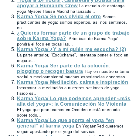
‘Yoga is 24 hours’, camisetas y bolsas para
apoyar a Humanity Crew
La escuela de ashtanga
yoga Mysore House Madrid ha lanzado...
Karma Yoga/ Se nos olvida el otro
Somos
practicantes de yoga; somos expertos, así nos sentimos,
en...
¿Quieres formar parte de un grupo de trabajo
sobre Karma Yoga?
‘Prácticas de Karma Yoga’
pondrá el foco en todas las...
Karma Yoga/ ¿Y a mí quién me escucha? (2)
La parte anterior, “Escúchame”, intentaba poner el foco en
mejorar...
Karma Yoga/ Ser parte de la solución:
plogging o recoger basura
Hay en nuestro entorno
social o medioambiental muchas experiencias concretas...
Karma Yoga/ Meditación, calma e inspiración
Incorporar la meditación a nuestras sesiones de yoga
físico es...
Karma Yoga/ Lo que podemos aprender «más
allá del yoga»: la Comunicación No Violenta
El yoga que practicamos en Occidente está orientado
sobre todo...
Karma Yoga/ Lo que aporta el yoga “en
general” al karma yoga
En YogaenRed queremos
seguir apostando por el yoga del servicio...