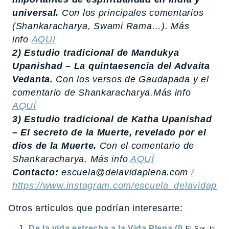
universal.
Con los principales comentarios
(Shankaracharya, Swami Rama…). Más
info
AQUI
2) Estudio tradicional de Mandukya
Upanishad – La quintaesencia del Advaita
Vedanta.
Con los versos de Gaudapada y el
comentario de Shankaracharya.Más info
AQUÍ
3) Estudio tradicional de Katha Upanishad
– El secreto de la Muerte, revelado por el
dios de la Muerte.
Con el comentario de
Shankaracharya. Más info
AQUÍ
Contacto:
escuela@delavidaplena.com
/
https://www.instagram.com/escuela_delavidaple
Otros artículos que podrían interesarte:
De la vida estrecha a la Vida Plena (I)
El Ser, la