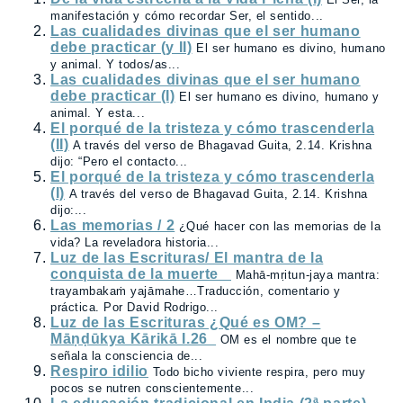
manifestación y cómo recordar Ser, el sentido...
Las cualidades divinas que el ser humano
debe practicar (y II)
El ser humano es divino, humano
y animal. Y todos/as...
Las cualidades divinas que el ser humano
debe practicar (I)
El ser humano es divino, humano y
animal. Y esta...
El porqué de la tristeza y cómo trascenderla
(II)
A través del verso de Bhagavad Guita, 2.14. Krishna
dijo: “Pero el contacto...
El porqué de la tristeza y cómo trascenderla
(I)
A través del verso de Bhagavad Guita, 2.14. Krishna
dijo:...
Las memorias / 2
¿Qué hacer con las memorias de la
vida? La reveladora historia...
Luz de las Escrituras/ El mantra de la
conquista de la muerte
Mahā-mṛitun-jaya mantra:
trayambakaṁ yajāmahe…Traducción, comentario y
práctica. Por David Rodrigo...
Luz de las Escrituras ¿Qué es OM? –
Māṇḍūkya Kārikā I.26
OM es el nombre que te
señala la consciencia de...
Respiro idilio
Todo bicho viviente respira, pero muy
pocos se nutren conscientemente...