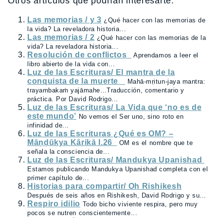
Otros artículos que podrían interesarte:
Las memorias / y 3
¿Qué hacer con las memorias de
la vida? La reveladora historia...
Las memorias / 2
¿Qué hacer con las memorias de la
vida? La reveladora historia...
Resolución de conflictos
Aprendamos a leer el
libro abierto de la vida con...
Luz de las Escrituras/ El mantra de la
conquista de la muerte
Mahā-mṛitun-jaya mantra:
trayambakaṁ yajāmahe…Traducción, comentario y
práctica. Por David Rodrigo...
Luz de las Escrituras/ La Vida que ‘no es de
este mundo’
No vemos el Ser uno, sino roto en
infinidad de...
Luz de las Escrituras ¿Qué es OM? –
Māṇḍūkya Kārikā I.26
OM es el nombre que te
señala la consciencia de...
Luz de las Escrituras/ Mandukya Upanishad
Estamos publicando Mandukya Upanishad completa con el
primer capítulo de...
Historias para compartir/ Oh Rishikesh
Después de seis años en Rishikesh, David Rodrigo y su...
Respiro idilio
Todo bicho viviente respira, pero muy
pocos se nutren conscientemente...