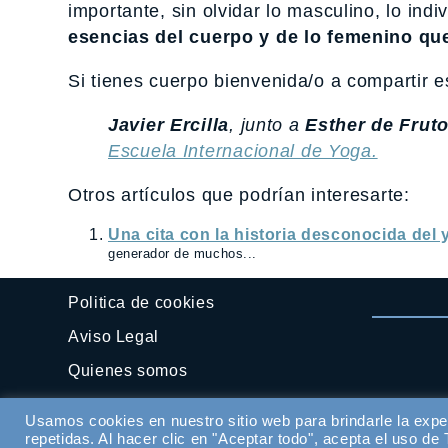
importante, sin olvidar lo masculino, lo ind
esencias del cuerpo y de lo femenino que
Si tienes cuerpo bienvenida/o a compartir es
Javier Ercilla
, junto a
Esther de Frut
Escuela Internacional de Yoga.
Otros artículos que podrían interesarte:
Una cita con la historia desconocida del
generador de muchos...
Politica de cookies
Aviso Legal
Quienes somos
Contactar
Usamos cookies en nuestro sitio web para brindarle la expe
repetidas. Al hacer clic en "Aceptar todo", acepta el uso d