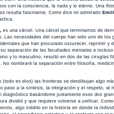
os con la consciencia, la nada y lo eterno. Una filo
tos resulta fascinante. Como dice mi admirado
Emil
actica.
,
es una cárcel. Una cárcel que terminamos de der
s. Las necesidades del cuerpo han sido uno de los
cidentales que han procurado oscurecer, reprimir y 
ó su separación de las facultades mentales e incluso
ino y lo masculino, resultó en dos de las cirugías fi
. No nombraré la separación entre filosofía, medici
(todo es dios) las fronteras se desdibujan algo más
paso a la síntesis, la integración y el respeto, al
 mi diagnóstico basándome justamente esos dos gran
ura dividió y que requiere volverse a unificar. Como
ino, algo inédito en la historia en donde la individ