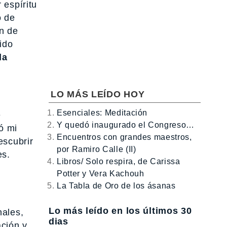
 espíritu
o de
n de
ido
la
LO MÁS LEÍDO HOY
Esenciales: Meditación
e
Y quedó inaugurado el Congreso…
ó mi
Encuentros con grandes maestros,
escubrir
por Ramiro Calle (II)
es.
Libros/ Solo respira, de Carissa
Potter y Vera Kachouh
La Tabla de Oro de los ásanas
Lo más leído en los últimos 30
nales,
dias
ción y