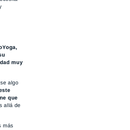
y
oYoga,
su
lidad muy
ese algo
este
ene que
s allá de
es más