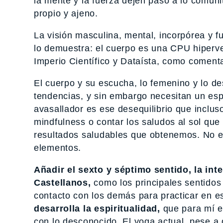
la mente y la fuerza dejen paso a lo comunit
propio y ajeno.
La visión masculina, mental, incorpórea y 
lo demuestra: el cuerpo es una CPU hiperve
Imperio Científico y Dataísta, como comen
El cuerpo y su escucha, lo femenino y lo de
tendencias, y sin embargo necesitan un esp
avasallador es ese desequilibrio que inclus
mindfulness o contar los saludos al sol que
resultados saludables que obtenemos. No es
elementos.
Añadir el sexto y séptimo sentido, la int
Castellanos,
como los principales sentidos 
contacto con los demás para practicar en 
desarrolla la espiritualidad,
que para mí es
con lo desconocido. El yoga actual, pese a