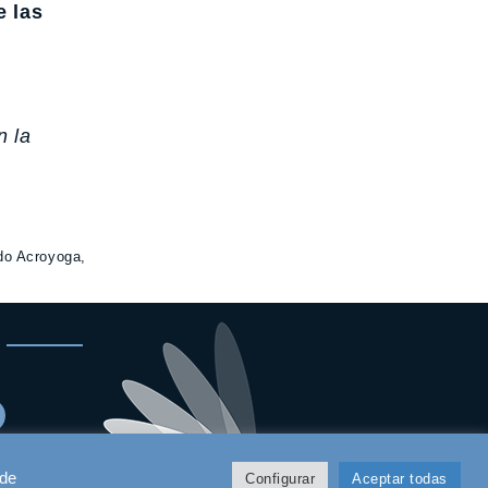
e las
n la
do Acroyoga,
 de
Configurar
Aceptar todas