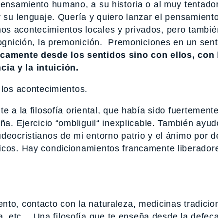
pensamiento humano, a su historia o al muy tentador
y su lenguaje. Quería y quiero lanzar el pensamient
os acontecimientos locales y privados, pero tambié
cognición, la premonición. Premoniciones en un sent
icamente desde los sentidos sino con ellos, con 
ia y la intuición.
 los acontecimientos.
e a la filosofía oriental, que había sido fuertement
ña. Ejercicio “ombliguil“ inexplicable. También ayud
deocristianos de mi entorno patrio y el ánimo por d
icos. Hay condicionamientos francamente liberador
to, contacto con la naturaleza, medicinas tradicio
, etc… Una filosofía que te enseña desde la defeca