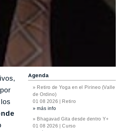
Agenda
ivos,
» Retiro de Yoga en el Pirineo (Valle
 por
de Ordino)
 los
01 08 2026 | Retiro
» más info
onde
» Bhagavad Gita desde dentro Y+
o
01 08 2026 | Curso