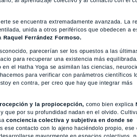
ario, al aprendizaje colectivo y al contacto con el 
fuerte se encuentra extremadamente avanzada. La re
ntilada, unida a otros periféricos que obedecen a e
ta
Raquel Ferrández Formoso.
sconocido, parecerían ser los opuestos a las última
acio para recuperar una existencia más equilibrada
o en el Hatha Yoga se asimilan las ciencias, neuroci
 hacemos para verificar con parámetros científicos l
toy en contra, per creo que hay que integrar más
erocepción y la propiocepción,
como bien explica
y que por su profundidad nadan en el olvido. Cultiva
esa
conciencia colectiva y subjetiva en donde se
 ese contacto con lo ajeno haciéndolo propio, ese 
 desarrollarse mayormente en espacios colectivos, n