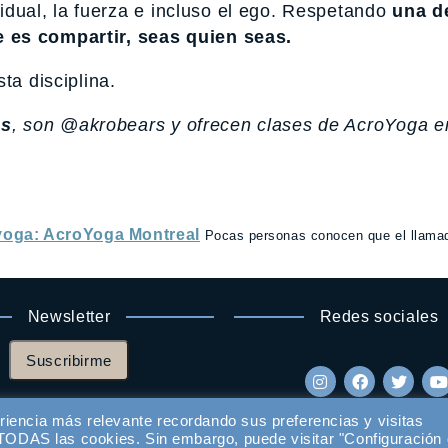
ividual, la fuerza e incluso el ego. Respetando
una d
 es compartir, seas quien seas.
ta disciplina.
os
, son @akrobears y ofrecen clases de AcroYoga e
 yoga: AcroYoga Montreal
Pocas personas conocen que el llama
Newsletter
Redes sociales
Suscribirme
riencia más relevante recordando sus preferencias y visitas
e TODAS las cookies. Sin embargo, puede visitar "Configuración