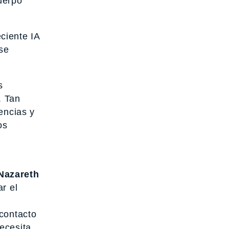
cuerpo
ciente IA
se
s
. Tan
encias y
os
Nazareth
r el
contacto
ecesita