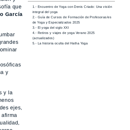
sofía que
1.- Encuentro de Yoga con Denis Criado: Una visión
integral del yoga
io García
2.- Guía de Cursos de Formación de Profesoras/es
de Yoga y Especializados 2025
3.- El yoga del siglo XXI
4.- Retiros y viajes de yoga Verano 2025
rumbar
(actualizados)
 grandes
5.- La historia oculta del Hatha Yoga
dominar
losóficas
na y
 y la
 menos
des ejes,
 afirma
ualidad,