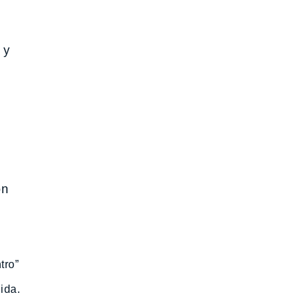
 y
ón
tro”
ida.