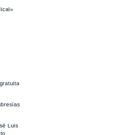
dical»
gratuita
mbresías
sé Luis
to