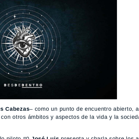
is Cabezas
– como un punto de encuentro abierto, 
l con otros ámbitos y aspectos de la vida y la socie
lo piloto #0
José Luis
presenta y charla sobre los 