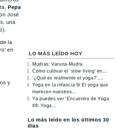
sta,
Pepa
on José
s, una
o).
de la
ro’ en
LO MÁS LEÍDO HOY
Mudras: Varuna-Mudra
Cómo cultivar el ‘slow living’ en…
‘¿Qué es realmente el yoga?’,…
dos y
Yoga en la infancia 9/ El yoga que
merecen nuestros…
Ya puedes ver ‘Encuentro de Yoga
#8: Yoga…
Lo más leído en los últimos 30
dias