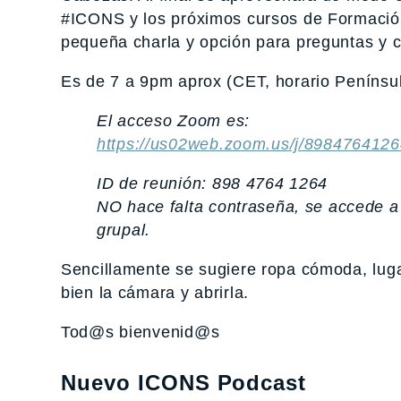
#ICONS y los próximos cursos de Formación 
pequeña charla y opción para preguntas y c
Es de 7 a 9pm aprox (CET, horario Penínsul
El acceso Zoom es:
https://us02web.zoom.us/j/898476412
ID de reunión: 898 4764 1264
NO hace falta contraseña, se accede a 
grupal.
Sencillamente se sugiere ropa cómoda, lugar 
bien la cámara y abrirla.
Tod@s bienvenid@s
Nuevo ICONS Podcast