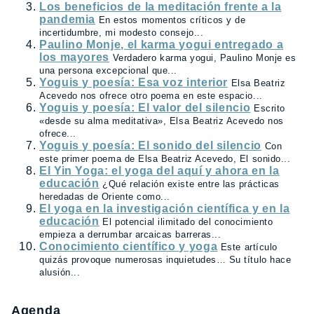
Los beneficios de la meditación frente a la
pandemia
En estos momentos críticos y de
incertidumbre, mi modesto consejo...
Paulino Monje, el karma yogui entregado a
los mayores
Verdadero karma yogui, Paulino Monje es
una persona excepcional que...
Yoguis y poesía: Esa voz interior
Elsa Beatriz
Acevedo nos ofrece otro poema en este espacio...
Yoguis y poesía: El valor del silencio
Escrito
«desde su alma meditativa», Elsa Beatriz Acevedo nos
ofrece...
Yoguis y poesía: El sonido del silencio
Con
este primer poema de Elsa Beatriz Acevedo, El sonido...
El Yin Yoga: el yoga del aquí y ahora en la
educación
¿Qué relación existe entre las prácticas
heredadas de Oriente como...
El yoga en la investigación científica y en la
educación
El potencial ilimitado del conocimiento
empieza a derrumbar arcaicas barreras...
Conocimiento científico y yoga
Este artículo
quizás provoque numerosas inquietudes… Su título hace
alusión...
Agenda