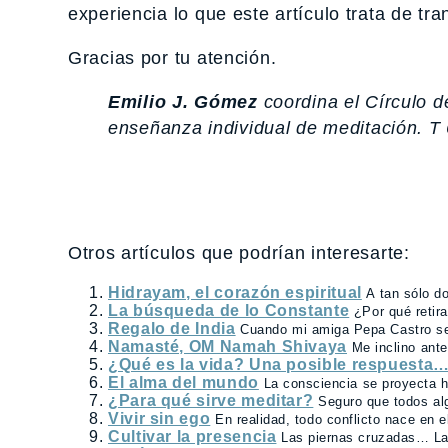
experiencia lo que este artículo trata de tra
Gracias por tu atención.
Emilio J. Gómez
coordina el Círculo de
enseñanza individual de meditación. T
Otros artículos que podrían interesarte:
Hidrayam, el corazón espiritual
A tan sólo d
La búsqueda de lo Constante
¿Por qué retir
Regalo de India
Cuando mi amiga Pepa Castro se i
Namasté, OM Namah Shivaya
Me inclino ante
¿Qué es la vida? Una posible respuesta
El alma del mundo
La consciencia se proyecta hac
¿Para qué sirve meditar?
Seguro que todos al
Vivir sin ego
En realidad, todo conflicto nace en e
Cultivar la presencia
Las piernas cruzadas… La 