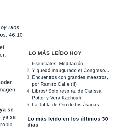
soy Dios”
os, 46,10
el
LO MÁS LEÍDO HOY
er.
Esenciales: Meditación
Y quedó inaugurado el Congreso…
Encuentros con grandes maestros,
poder
por Ramiro Calle (II)
imagen
Libros/ Solo respira, de Carissa
Potter y Vera Kachouh
La Tabla de Oro de los ásanas
 ya se
e ya se
Lo más leído en los últimos 30
propia
dias