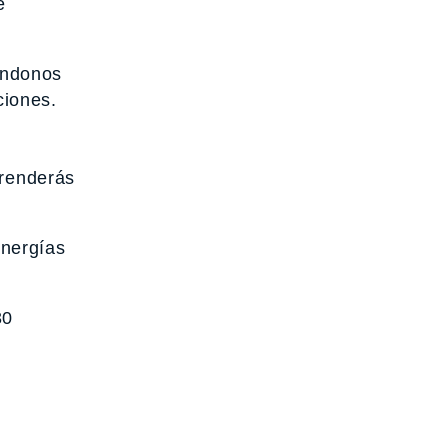
e
vándonos
ciones.
prenderás
energías
30