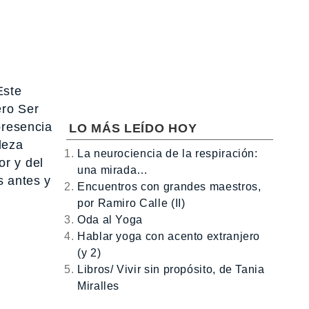
Este
ero Ser
presencia
LO MÁS LEÍDO HOY
leza
La neurociencia de la respiración:
or y del
una mirada…
s antes y
Encuentros con grandes maestros,
por Ramiro Calle (II)
Oda al Yoga
Hablar yoga con acento extranjero
(y 2)
Libros/ Vivir sin propósito, de Tania
Miralles