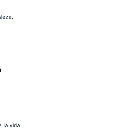
aleza.
n
 la vida.