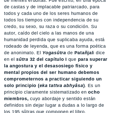
de mentes eruditas. Fue escrito, en una época
de castas y de implacable patriarcado, para
todos y cada uno de los seres humanos de
todos los tiempos con independencia de su
credo, su sexo, su raza o su condición. Su
autor, caído del cielo a las manos de una
humanidad perdida que suplicaba ayuda, está
rodeado de leyenda, que es una forma poética
de anonimato. El
Yogasûtra
de
Patañjal
i dice
en el
sûtra
32 del capítulo I
que
para superar
la angostura y el desasosiego físico y
mental propios del ser humano debemos
comprometernos a practicar siguiendo un
solo principio
(
eka tattva abhyâsa
)
. Es un
principio claramente sistematizado en
ocho
miembros,
cuyo abordaje y sentido están
definidos sin dejar lugar a dudas a lo largo de
los 195 sûtras que componen el libro.