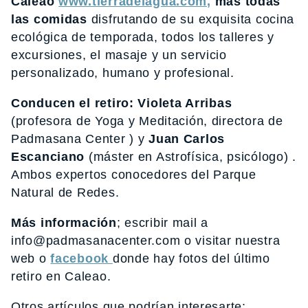
Caleao
www.tierradelagua.com,
más
todas
las comidas
disfrutando de su exquisita cocina
ecológica de temporada, todos los talleres y
excursiones, el masaje y un servicio
personalizado, humano y profesional.
Conducen el retiro:
Violeta Arribas
(profesora de Yoga y Meditación, directora de
Padmasana Center ) y
Juan Carlos
Escanciano
(máster en Astrofísica, psicólogo) .
Ambos expertos conocedores del Parque
Natural de Redes.
Más información
; escribir mail a
info@padmasanacenter.com o visitar nuestra
web o
facebook
donde hay fotos del último
retiro en Caleao.
Otros artículos que podrían interesarte: