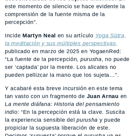
este momento de silencio se hace evidente la
comprensión de la fuente misma de la
percepción”.
Incide
Martyn Neal
en su artículo
Yoga Sūtra,
la meditación y sus múltiples perspectivas,
publicado en marzo de 2025 en YogaenRed:
“La fuente de la percepción,
purusha
, no puede
ser ‘captada’ por la mente. Los alicates no
pueden pellizcar la mano que los sujeta…”.
Y acabaré esta breve incursión en este tema
tan vasto con un fragmento de
Juan Arnau
en
L
a mente diáfana:
Historia del pensamiento
indio:
“En la percepción está la clave. Suscita
la experiencia sensible del
purusha
y puede
propiciar la supuesta liberación de este.
Decimos ‘supuesta’ porque el
purusha
ya es