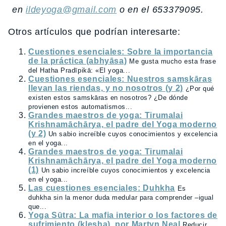
en
ildeyoga@gmail.com
o en el 653379095.
Otros artículos que podrían interesarte:
Cuestiones esenciales: Sobre la importancia
de la práctica (abhyāsa)
Me gusta mucho esta frase
del Hatha Pradīpikā: «El yoga...
Cuestiones esenciales: Nuestros samskāras
llevan las riendas, y no nosotros (y 2)
¿Por qué
existen estos samskāras en nosotros? ¿De dónde
provienen estos automatismos...
Grandes maestros de yoga: Tirumalai
Krishnamāchārya, el padre del Yoga moderno
(y 2)
Un sabio increíble cuyos conocimientos y excelencia
en el yoga...
Grandes maestros de yoga: Tirumalai
Krishnamāchārya, el padre del Yoga moderno
(1)
Un sabio increíble cuyos conocimientos y excelencia
en el yoga...
Las cuestiones esenciales: Duhkha
Es
duhkha sin la menor duda medular para comprender –igual
que...
Yoga Sūtra: La mafia interior o los factores de
sufrimiento (klesha), por Martyn Neal
Reducir