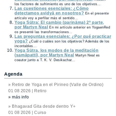
los factores de sufrimiento es uno de los objetivos...
Las cuestiones esenciales: ¿Cómo
detectamos avidyā en nosotros?
En el presente
artículo voy a perfilar más el sentido...
Yoga Sūtra: El cambio (parināma) 2ª parte,
por Martyn Neal
En mi artículo anterior en YogaenRed
os presenté las transformaciones...
Las preguntas esenciales: ¿Por qué practicar
yoga?
¿Cuál o cuáles son los objetivos? Además de los
incontables...
Yoga Sūtra, los modos de la meditación
(samāpatti), por Martyn Neal
Martyn Neal es
coautor junto a T. K. V. Desikachar...
Agenda
» Retiro de Yoga en el Pirineo (Valle de Ordino)
01 08 2026 | Retiro
» más info
» Bhagavad Gita desde dentro Y+
01 08 2026 | Curso