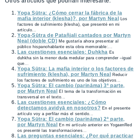
Otros artículos que podrían interesarte:
Yoga Sūtra: ¿Cómo cerrar la fábrica de la
mafia interior (klesha)?, por Martyn Neal
Los
factores de sufrimiento (klesha), que presenté en mi
artículo...
Yoga-Sūtra de Patañjali cantados por Martyn
Neal (doble CD)
Me gustaría ahora presentar al
público hispanohablante esta obra memorable:...
Las cuestiones esenciales: Duhkha
Es
duhkha sin la menor duda medular para comprender –igual
que...
Yoga Sūtra: La mafia interior o los factores de
sufrimiento (klesha), por Martyn Neal
Reducir
los factores de sufrimiento es uno de los objetivos...
Yoga Sūtra: El cambio (parināma) 3ª parte,
por Martyn Neal
El tema de la transformación es
transversal en el texto...
Las cuestiones esenciales: ¿Cómo
detectamos avidyā en nosotros?
En el presente
artículo voy a perfilar más el sentido...
Yoga Sūtra: El cambio (parināma) 2ª parte,
por Martyn Neal
En mi artículo anterior en YogaenRed
os presenté las transformaciones...
Las preguntas esenciales: ¿Por qué practicar