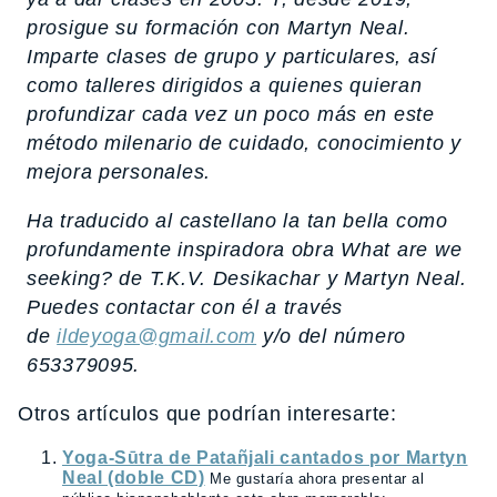
prosigue su formación con Martyn Neal.
Imparte clases de grupo y particulares, así
como talleres dirigidos a quienes quieran
profundizar cada vez un poco más en este
método milenario de cuidado, conocimiento y
mejora personales.
Ha traducido al castellano la tan bella como
profundamente inspiradora obra
What are we
seeking?
de T.K.V. Desikachar y Martyn Neal.
Puedes contactar con él a través
de
ildeyoga@gmail.com
y/o del número
653379095.
Otros artículos que podrían interesarte:
Yoga-Sūtra de Patañjali cantados por Martyn
Neal (doble CD)
Me gustaría ahora presentar al