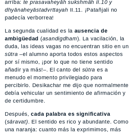
arriba:
te prasavaheyāh sukshmâh II.10 y
dhyānaheyāstadvrttayah
II.11. ¡Patañjali no
padecía verborrea!
La segunda cualidad es la
ausencia de
ambigüedad
(
asandigdham
). La vacilación, la
duda, las ideas vagas no encuentran sitio en un
sūtra
–el alumno aporta todos estos aspectos
por sí mismo, ¡por lo que no tiene sentido
añadir ya más!–. El canto del
sūtra
es a
menudo el momento privilegiado para
percibirlo. Desikachar me dijo que normalmente
debía vehicular un sentimiento de afirmación y
de certidumbre.
Después,
cada palabra es significativa
(
sāravat)
. El sentido es rico y abundante. Como
una naranja: cuanto más la exprimimos, más