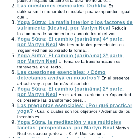
público hispanohablante esta obra memorable:...
Las cuestiones esenciales: Duhkha
Es
duhkha sin la menor duda medular para comprender –igual
que...
Yoga Sūtra: La mafia interior o los factores de
sufrimiento (klesha), por Martyn Neal
Reducir
los factores de sufrimiento es uno de los objetivos...
Yoga Sūtra: El cambio (parināma) 4ª parte,
por Martyn Neal
Mis tres artículos precedentes en
YogaenRed han explorado la forma...
Yoga Sūtra: El cambio (parināma) 3ª parte,
por Martyn Neal
El tema de la transformación es
transversal en el texto...
Las cuestiones esenciales: ¿Cómo
detectamos avidyā en nosotros?
En el presente
artículo voy a perfilar más el sentido...
Yoga Sūtra: El cambio (parināma) 2ª parte,
por Martyn Neal
En mi artículo anterior en YogaenRed
os presenté las transformaciones...
Las preguntas esenciales: ¿Por qué practicar
yoga?
¿Cuál o cuáles son los objetivos? Además de los
incontables...
Yoga Sūtra, la meditación y sus múltiples
facetas: perspectivas, por Martyn Neal
Martyn
Neal es coautor junto a T. K. V. Desikachar...