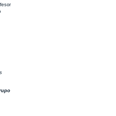
fesor
o
s
rupo