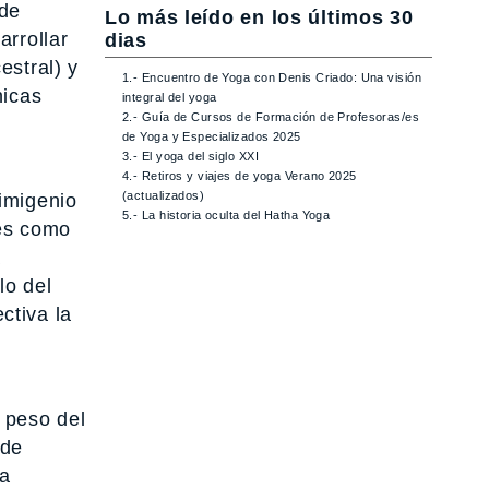
 de
Lo más leído en los últimos 30
arrollar
dias
estral) y
1.- Encuentro de Yoga con Denis Criado: Una visión
nicas
integral del yoga
2.- Guía de Cursos de Formación de Profesoras/es
de Yoga y Especializados 2025
3.- El yoga del siglo XXI
4.- Retiros y viajes de yoga Verano 2025
(actualizados)
imigenio
5.- La historia oculta del Hatha Yoga
les como
a
lo del
ctiva la
 peso del
 de
la