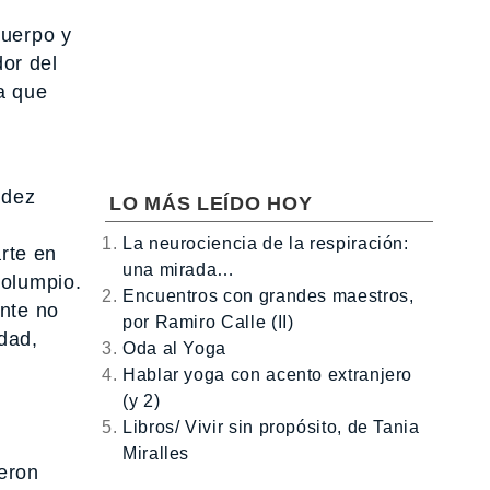
uerpo y
dor del
a que
idez
LO MÁS LEÍDO HOY
La neurociencia de la respiración:
rte en
una mirada…
columpio.
Encuentros con grandes maestros,
ente no
por Ramiro Calle (II)
dad,
Oda al Yoga
Hablar yoga con acento extranjero
(y 2)
Libros/ Vivir sin propósito, de Tania
Miralles
eron