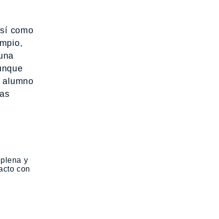
así como
umpio,
 una
aunque
l alumno
nas
 plena y
tacto con