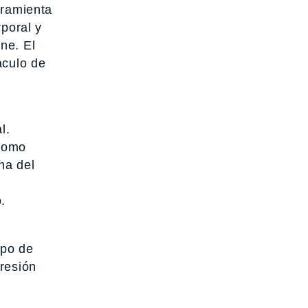
rramienta
rporal y
ne. El
áculo de
l.
 como
na del
.
rpo de
presión