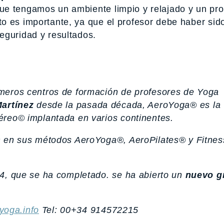
ue tengamos un ambiente limpio y relajado y un pro
o es importante, ya que el profesor debe haber sid
eguridad y resultados.
meros centros de formación de profesores de Yoga
Martínez
desde la pasada década, AeroYoga® es la
éreo© implantada en varios continentes.
s
en sus métodos AeroYoga®, AeroPilates® y Fitnes
14, que se ha completado. se ha abierto un
nuevo g
oga.info
Tel: 00+34 914572215