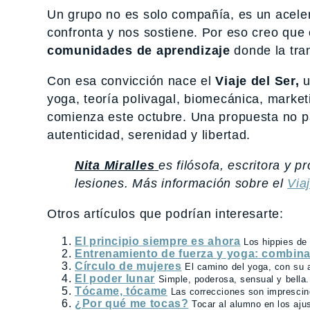
Un grupo no es solo compañía, es un aceler
confronta y nos sostiene. Por eso creo que 
comunidades de aprendizaje
donde la tran
Con esa convicción nace el
Viaje del Ser,
u
yoga, teoría polivagal, biomecánica, marke
comienza este octubre. Una propuesta no par
autenticidad, serenidad y libertad.
Nita Miralles
es filósofa, escritora y 
lesiones. Más información sobre el
Via
Otros artículos que podrían interesarte:
El principio siempre es ahora
Los hippies de
Entrenamiento de fuerza y yoga: combina
Círculo de mujeres
El camino del yoga, con su a
El poder lunar
Simple, poderosa, sensual y bella. 
Tócame, tócame
Las correcciones son imprescind
¿Por qué me tocas?
Tocar al alumno en los ajus