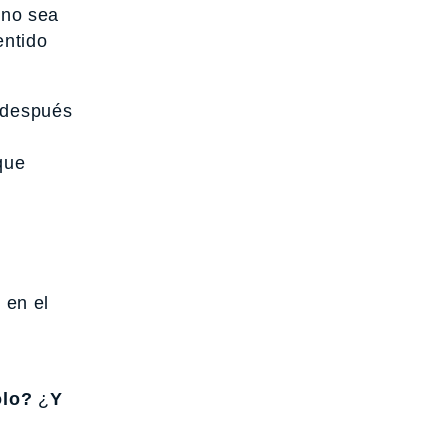
 no sea
entido
a después
que
n
 en el
olo?
¿
Y