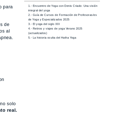
1.- Encuentro de Yoga con Denis Criado: Una visión
o para
integral del yoga
2.- Guía de Cursos de Formación de Profesoras/es
de Yoga y Especializados 2025
os de
3.- El yoga del siglo XXI
4.- Retiros y viajes de yoga Verano 2025
os al
(actualizados)
apnea.
5.- La historia oculta del Hatha Yoga
on
 no solo
to real.