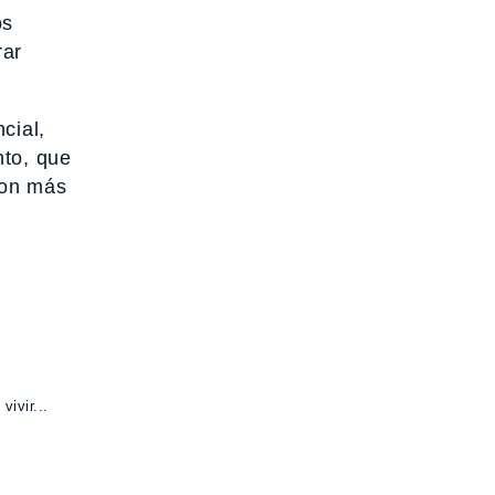
os
rar
cial,
nto, que
con más
ivir...