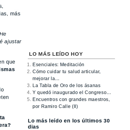
s,
ias, más
He
é ajustar
LO MÁS LEÍDO HOY
en que
Esenciales: Meditación
mismas
Cómo cuidar tu salud articular,
mejorar la…
La Tabla de Oro de los ásanas
do
Y quedó inaugurado el Congreso…
eten
Encuentros con grandes maestros,
por Ramiro Calle (II)
ta
Lo más leído en los últimos 30
nera?
dias