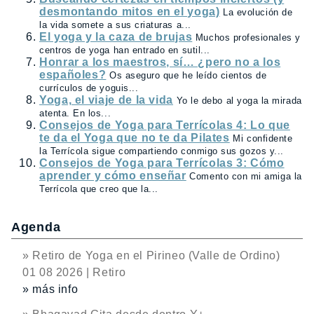
desmontando mitos en el yoga)
La evolución de
la vida somete a sus criaturas a...
El yoga y la caza de brujas
Muchos profesionales y
centros de yoga han entrado en sutil...
Honrar a los maestros, sí… ¿pero no a los
españoles?
Os aseguro que he leído cientos de
currículos de yoguis...
Yoga, el viaje de la vida
Yo le debo al yoga la mirada
atenta. En los...
Consejos de Yoga para Terrícolas 4: Lo que
te da el Yoga que no te da Pilates
Mi confidente
la Terrícola sigue compartiendo conmigo sus gozos y...
Consejos de Yoga para Terrícolas 3: Cómo
aprender y cómo enseñar
Comento con mi amiga la
Terrícola que creo que la...
Agenda
» Retiro de Yoga en el Pirineo (Valle de Ordino)
01 08 2026 | Retiro
» más info