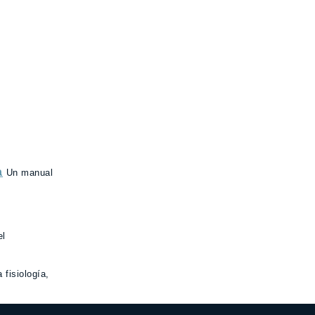
a
Un manual
el
fisiología,