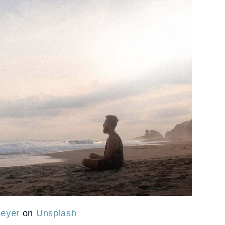
eyer
on
Unsplash