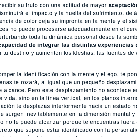
 recibir su fruto con una actitud de mayor
aceptació
isminuirá el impacto y la huella del sufrimiento, dej
iencia de dolor deja su impronta en la mente y el si
onces no puede procesarse adecuadamente en el cer
perturbando toda la dinámica personal desde la som
apacidad de integrar las distintas experiencias 
 tu destino y aumenten los kleshas, las fuentes de a
romper la identificación con la mente y el ego, te po
 apenas te rozará, al igual que un pequeño desplazam
 te alcance. Pero este desplazamiento no acontece e
 vida, sino en la línea vertical, en los planos intern
tación te desplazas interiormente hacia un estado no
ue surgen inevitablemente en la dimensión mental y 
nto no te puede alcanzar porque te encuentras fuera
ncreto que supone estar identificado con la personali