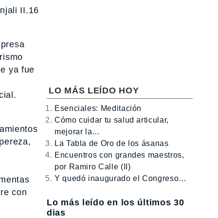
jali II.16
xpresa
orismo
ue ya fue
LO MÁS LEÍDO HOY
ial.
Esenciales: Meditación
Cómo cuidar tu salud articular,
namientos
mejorar la…
 pereza,
La Tabla de Oro de los ásanas
Encuentros con grandes maestros,
por Ramiro Calle (II)
Y quedó inaugurado el Congreso…
umentas
rre con
Lo más leído en los últimos 30
dias