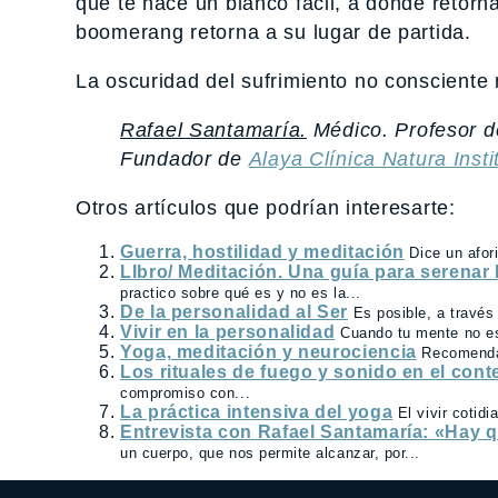
que te hace un blanco fácil, a donde retor
boomerang retorna a su lugar de partida.
La oscuridad del sufrimiento no consciente
Rafael Santamaría.
Médico. Profesor d
Fundador de
Alaya Clínica Natura Insti
Otros artículos que podrían interesarte:
Guerra, hostilidad y meditación
Dice un afor
LIbro/ Meditación. Una guía para serenar 
practico sobre qué es y no es la...
De la personalidad al Ser
Es posible, a través
Vivir en la personalidad
Cuando tu mente no es 
Yoga, meditación y neurociencia
Recomendam
Los rituales de fuego y sonido en el cont
compromiso con...
La práctica intensiva del yoga
El vivir cotid
Entrevista con Rafael Santamaría: «Hay qu
un cuerpo, que nos permite alcanzar, por...