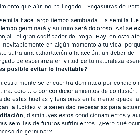
frimiento que aún no ha llegado”. Yogasutras de Patan
a semilla hace largo tiempo sembrada. La semilla fue
tiempo germinará y su fruto será doloroso. Así se e
jali, el gran codificador del Yoga. Hay, en este af
rá inevitablemente en algún momento a tu vida, porq
e sutra una exhortación a la acción, un deber de
gado de esperanza en virtud de tu naturaleza esenc
es posible evitar lo inevitable?
nuestra mente se encuentra dominada por condicio
s, ira, odio… o por condicionamientos de confusión,
a de estas huellas y tensiones en la mente opaca la
gan la lucidez y la serenidad necesarias para actuar
ditación
, disminuyes estos condicionamientos y a
evas semillas de futuros sufrimientos. ¿Pero qué ocu
roceso de germinar?