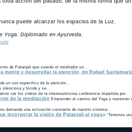
na toda acción del pasado, de la misma forma que un
 nunca puede alcanzar los espacios de la Luz.
e Yoga. Diplomado en Ayurveda.
tute
ismo de Patanjali que cuando el meditador se...
la mente y desarrollar la atención, de Rafael Santamarí
 de un uso especifico de la atención...
silenciosa y lúcida y se...
os ver los vídeos de la interesantísima conferencia impartida por...
exto de la meditación
Emprender el camino del Yoga y mantener 
iano demanda una activación constante de nuestro sistema...
e incorporar la visión de Patanjali al yoga»
“Tenemos una 