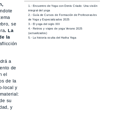
n,
1.- Encuentro de Yoga con Denis Criado: Una visión
ándote
integral del yoga
2.- Guía de Cursos de Formación de Profesoras/es
stema
de Yoga y Especializados 2025
ebro, se
3.- El yoga del siglo XXI
4.- Retiros y viajes de yoga Verano 2025
bra
. La
(actualizados)
de la
5.- La historia oculta del Hatha Yoga
flicción
ndrá a
iento de
n el
os de la
-local y
material:
 de su
dad, y