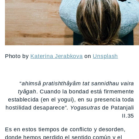
Photo by
Katerina Jerabkova
on
Unsplash
“
ahimsâ pratishthâyâm tat sannidhau vaira
tyâgah
. Cuando la bondad está firmemente
establecida (en el yogui), en su presencia toda
hostilidad desaparece
”.
Yogasutras
de Patanjali
II.35
Es en estos tiempos de conflicto y desorden,
donde hemos perdido el sentido común y el