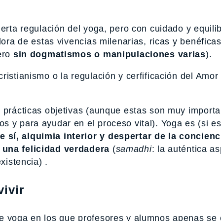
erta regulación del yoga, pero con cuidado y equilib
dora de estas vivencias milenarias, ricas y benéficas
pero
sin dogmatismos o manipulaciones varias
).
istianismo o la regulación y cerfificación del Amor 
?
o prácticas objetivas (aunque estas son muy import
s y para ayudar en el proceso vital). Yoga es (si e
 sí, alquimia interior y despertar de la concienc
 una felicidad verdadera
(
samadhi
: la auténtica a
xistencia) .
vivir
de yoga en los que profesores y alumnos apenas se