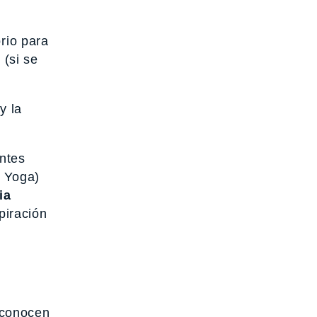
rio para
 (si se
y la
antes
s Yoga)
ia
spiración
 conocen