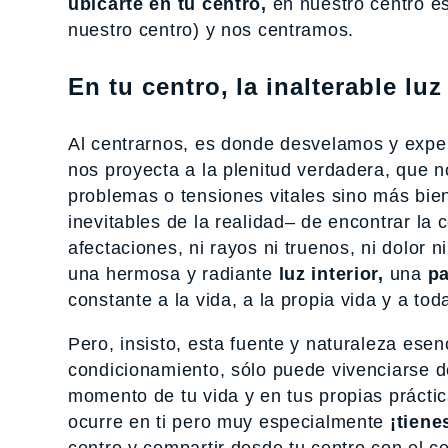
ubicarte en tu centro,
en nuestro centro e
nuestro centro) y nos centramos.
En tu centro, la inalterable luz
Al centrarnos, es donde desvelamos y exper
nos proyecta a la plenitud verdadera, que n
problemas o tensiones vitales sino más bie
inevitables de la realidad– de encontrar la
afectaciones, ni rayos ni truenos, ni dolor n
una hermosa y radiante
luz interior,
una
p
constante a la vida, a la propia vida y a tod
Pero, insisto, esta fuente y naturaleza esen
condicionamiento, sólo puede vivenciarse de
momento de tu vida y en tus propias prácti
ocurre en ti pero muy especialmente
¡tiene
centro y compartir desde tu centro con el c