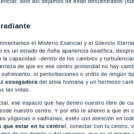
sencial; sólo así dejamos de estar descentrados (fu
 radiante
imentamos el Misterio Esencial y el Silencio Eterna
o es un estado de ñoña apariencia beatífica, despro
n la capacidad –dentro de los cambios y turbulencia
 certeza de que en ese centro primordial no hay camb
i sufrimiento, ni perturbaciones o
vrittis
de ningún tip
az sosegadora
del alma humana y un hermoso cant
as las vidas.
cial, ese espacio que hay dentro nuestro libre de cu
sde nuestro centro. Y por ello te aliento a que en 
cas yóguicas o sadhanas, estés con atención en tod
s que estar en tu centro!
, conectar con tu centro, v
entro de los demás y del universo, que es el mismo c