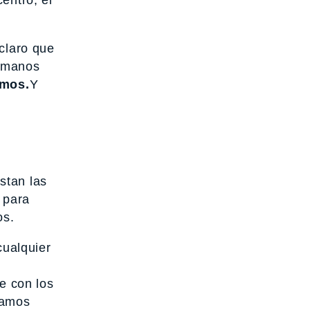
 claro que
humanos
omos.
Y
stan las
 para
os.
cualquier
e con los
mamos