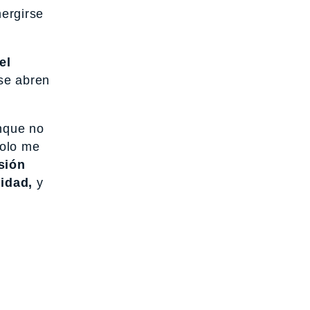
mergirse
el
se abren
unque no
Solo me
sión
idad,
y