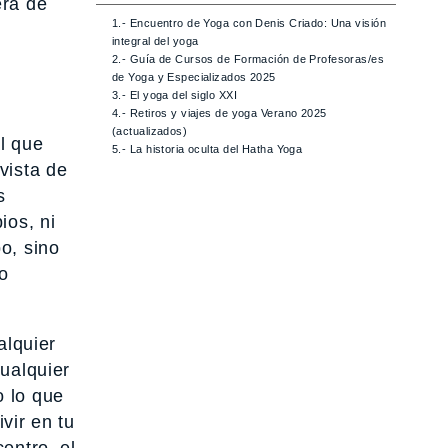
era de
1.- Encuentro de Yoga con Denis Criado: Una visión
integral del yoga
2.- Guía de Cursos de Formación de Profesoras/es
de Yoga y Especializados 2025
3.- El yoga del siglo XXI
4.- Retiros y viajes de yoga Verano 2025
(actualizados)
l que
5.- La historia oculta del Hatha Yoga
vista de
s
ios, ni
o, sino
o
alquier
cualquier
o lo que
ivir en tu
entro, el