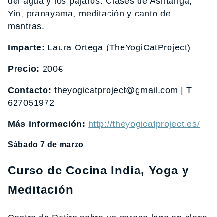
del agua y los pájaros. Clases de Ashtanga,
Yin, pranayama, meditación y canto de
mantras.
Imparte:
Laura Ortega (TheYogiCatProject)
Precio:
200€
Contacto:
theyogicatproject@gmail.com | T
627051972
Más información:
http://theyogicatproject.es/
Sábado 7 de marzo
Curso de Cocina India, Yoga y
Meditación