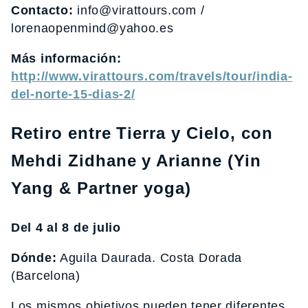
Contacto:
info@virattours.com /
lorenaopenmind@yahoo.es
Más información:
http://www.virattours.com/travels/tour/india-
del-norte-15-dias-2/
Retiro entre Tierra y Cielo, con
Mehdi Zidhane y Arianne (Yin
Yang & Partner yoga)
Del 4 al 8 de julio
Dónde:
Aguila Daurada. Costa Dorada
(Barcelona)
Los mismos objetivos pueden tener diferentes