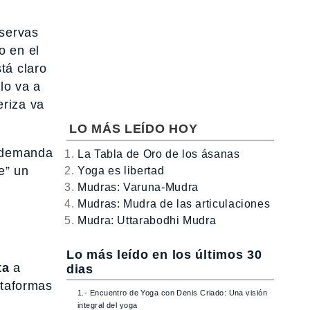
eservas
o en el
tá claro
lo va a
eriza va
LO MÁS LEÍDO HOY
e demanda
La Tabla de Oro de los ásanas
e” un
Yoga es libertad
Mudras: Varuna-Mudra
Mudras: Mudra de las articulaciones
Mudra: Uttarabodhi Mudra
Lo más leído en los últimos 30
ta
a
dias
ataformas
1.- Encuentro de Yoga con Denis Criado: Una visión
integral del yoga