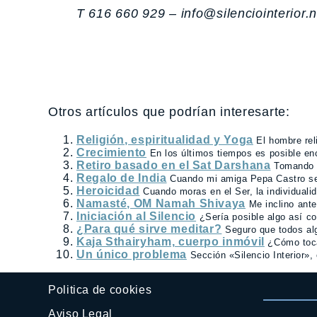
T 616 660 929 – info@silenciointerior.n
Otros artículos que podrían interesarte:
Religión, espiritualidad y Yoga
El hombre rel
Crecimiento
En los últimos tiempos es posible enc
Retiro basado en el Sat Darshana
Tomando e
Regalo de India
Cuando mi amiga Pepa Castro se i
Heroicidad
Cuando moras en el Ser, la individualid
Namasté, OM Namah Shivaya
Me inclino ante
Iniciación al Silencio
¿Sería posible algo así co
¿Para qué sirve meditar?
Seguro que todos al
Kaja Sthairyham, cuerpo inmóvil
¿Cómo toca
Un único problema
Sección «Silencio Interior»,
Politica de cookies
Aviso Legal