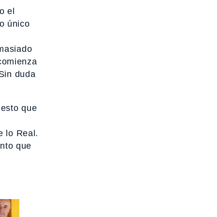
o el
o único
emasiado
 comienza
 Sin duda
 esto que
e lo Real.
ento que