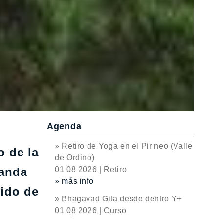
Agenda
o
» Retiro de Yoga en el Pirineo (Valle
o de la
de Ordino)
manda
01 08 2026 | Retiro
» más info
rido de
» Bhagavad Gita desde dentro Y+
01 08 2026 | Curso