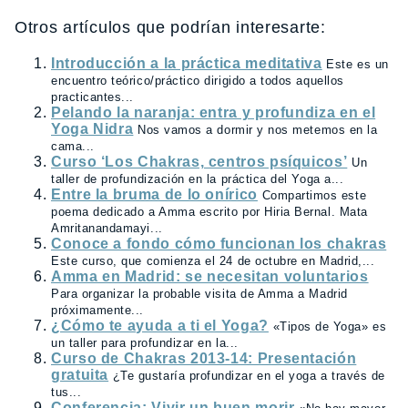
Otros artículos que podrían interesarte:
Introducción a la práctica meditativa
Este es un
encuentro teórico/práctico dirigido a todos aquellos
practicantes...
Pelando la naranja: entra y profundiza en el
Yoga Nidra
Nos vamos a dormir y nos metemos en la
cama...
Curso ‘Los Chakras, centros psíquicos’
Un
taller de profundización en la práctica del Yoga a...
Entre la bruma de lo onírico
Compartimos este
poema dedicado a Amma escrito por Hiria Bernal. Mata
Amritanandamayi...
Conoce a fondo cómo funcionan los chakras
Este curso, que comienza el 24 de octubre en Madrid,...
Amma en Madrid: se necesitan voluntarios
Para organizar la probable visita de Amma a Madrid
próximamente...
¿Cómo te ayuda a ti el Yoga?
«Tipos de Yoga» es
un taller para profundizar en la...
Curso de Chakras 2013-14: Presentación
gratuita
¿Te gustaría profundizar en el yoga a través de
tus...
Conferencia: Vivir un buen morir