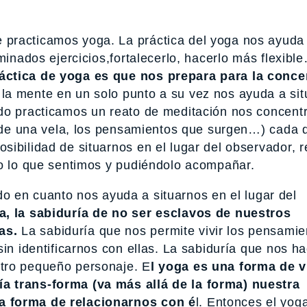
practicamos yoga. La práctica del yoga nos ayuda
minados ejercicios,fortalecerlo, hacerlo más flexibl
ráctica de yoga es que nos prepara para la conce
la mente en un solo punto a su vez nos ayuda a si
ndo practicamos un reato de meditación nos concen
ma de una vela, los pensamientos que surgen…) cada 
ibilidad de situarnos en el lugar del observador, r
do lo que sentimos y pudiéndolo acompañar.
tido en cuanto nos ayuda a situarnos en el lugar del
a, la sabiduría de no ser esclavos de nuestros
as.
La sabiduría que nos permite vivir los pensamie
sin identificarnos con ellas. La sabiduría que nos h
tro pequeño personaje. E
l yoga es una forma de v
a trans-forma (va más allá de la forma) nuestra
a forma de relacionarnos con é
l. Entonces el yog