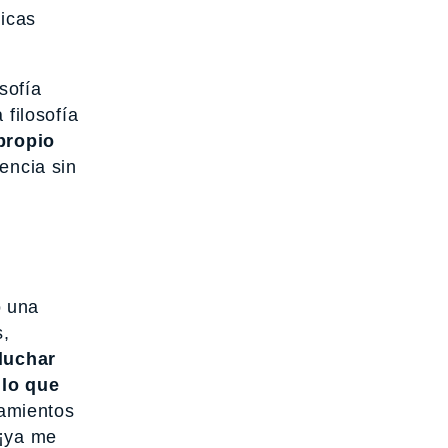
ticas
sofía
 filosofía
 propio
encia sin
o una
s,
 luchar
 lo que
samientos
 ¡ya me