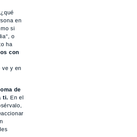
“¿qué
rsona en
omo si
ia”, o
to ha
nos con
e ve y en
 toma de
ti.
En el
sérvalo,
eaccionar
un
des