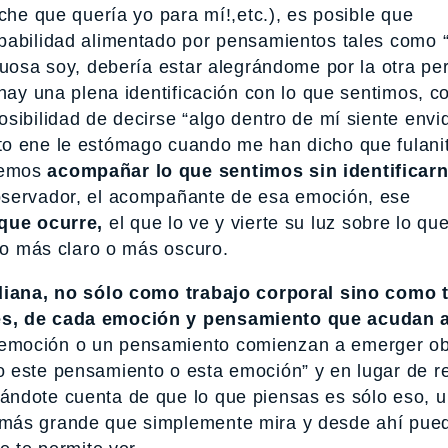
che que quería yo para mí!,etc.), es posible que
lpabilidad alimentado por pensamientos tales como 
ruosa soy, debería estar alegrándome por la otra pe
 hay una plena identificación con lo que sentimos, c
sibilidad de decirse “algo dentro de mí siente envid
to ene le estómago cuando me han dicho que fulani
demos
acompañar lo que sentimos sin identificar
bservador, el acompañante de esa emoción, ese
 que ocurre,
el que lo ve y vierte su luz sobre lo qu
rlo más claro o más oscuro.
tidiana, no sólo como trabajo corporal sino como
es, de cada emoción y pensamiento que acudan a 
emoción o un pensamiento comienzan a emerger ob
o este pensamiento o esta emoción” y en lugar de r
ándote cuenta de que lo que piensas es sólo eso, 
 más grande que simplemente mira y desde ahí pue