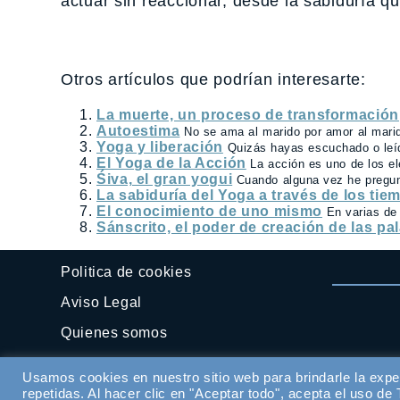
actuar sin reaccionar, desde la sabiduría qu
Otros artículos que podrían interesarte:
La muerte, un proceso de transformación
Autoestima
No se ama al marido por amor al marid
Yoga y liberación
Quizás hayas escuchado o leíd
El Yoga de la Acción
La acción es uno de los el
Śiva, el gran yogui
Cuando alguna vez he pregun
La sabiduría del Yoga a través de los tie
El conocimiento de uno mismo
En varias de 
Sánscrito, el poder de creación de las pa
Politica de cookies
Aviso Legal
Quienes somos
Contactar
Usamos cookies en nuestro sitio web para brindarle la expe
repetidas. Al hacer clic en "Aceptar todo", acepta el uso d