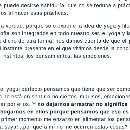
fía puede decirse sabiduría, que no se reduce a prác
os al hacer esas prácticas.
dia verdad, porque sólo expone la idea de yoga y filo
fía son integrados en todo nuestro ser, el yoga y la
, o dicho de otra forma, nos damos cuenta de que
el
l instante presente en el que vivimos desde la conci
 instintos, los pensamientos, las emociones.
del yogui perfecto pensamos que tiene que ser com
ia no está en sentir o no ciertos impulsos, emocione
ar por ellos. Y
no dejarnos arrastrar no significa
 ahogarnos en ellos porque pensamos que eso es
n primer momento me enzarzo en alimentar los pen
e la suya! ¿por qué a mí no me ocurren estas cosas?