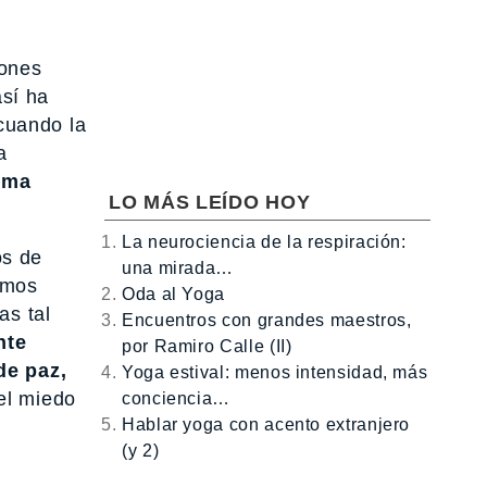
iones
sí ha
 cuando la
a
rma
LO MÁS LEÍDO HOY
La neurociencia de la respiración:
os de
una mirada…
hemos
Oda al Yoga
as tal
Encuentros con grandes maestros,
nte
por Ramiro Calle (II)
de paz,
Yoga estival: menos intensidad, más
el miedo
conciencia…
Hablar yoga con acento extranjero
(y 2)