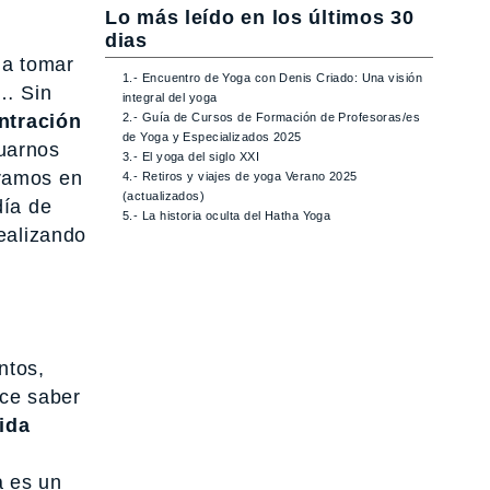
Lo más leído en los últimos 30
dias
 a tomar
1.- Encuentro de Yoga con Denis Criado: Una visión
e… Sin
integral del yoga
ntración
2.- Guía de Cursos de Formación de Profesoras/es
de Yoga y Especializados 2025
tuarnos
3.- El yoga del siglo XXI
tramos en
4.- Retiros y viajes de yoga Verano 2025
(actualizados)
día de
5.- La historia oculta del Hatha Yoga
ealizando
ntos,
ace saber
ida
a es un