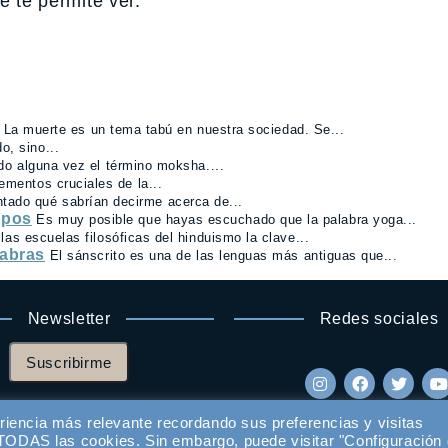
e te permite ver.
La muerte es un tema tabú en nuestra sociedad. Se...
o, sino...
o alguna vez el término moksha....
ementos cruciales de la...
tado qué sabrían decirme acerca de...
mpos
Es muy posible que hayas escuchado que la palabra yoga...
las escuelas filosóficas del hinduismo la clave...
labras
El sánscrito es una de las lenguas más antiguas que...
Newsletter
Redes sociales
Suscribirme
riencia más relevante recordando sus preferencias y visitas
e TODAS las cookies. Sin embargo, puede visitar "Configuración