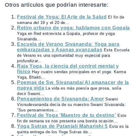
Otros artículos que podrían interesarte:
Festival de Yoga: El Arte de la Salud
El fin de
semana del 19 y el 20 de...
Retiro urbano de yoga: hablamos con Gopala
Yoga en Red entrevista a Gopala, profesor de yoga
Sivananda...
Escuela de Verano Sivananda: Yoga para
embarazadas y Asanas avanzadas
Esta Escuela
de Verano es una oportunidad muy especial para
profundizar...
Raja Yoga, la ciencia del control mental y
físico
Hay cuatro sendas principales en el yoga: Karma
Yoga, Bhakti...
Poemas de Sw. Sivananda/ Al amanacer de la
nueva vida
La vida es más poesía que prosa, solía
decir Swami...
Pensamientos de Sivananda: Amor
Swami
Visnudevananda decía de su maestro Swami Sivananda:
“Sus pensamientos...
Festival de Yoga ‘Maestro de tu destino’
Este
fin de semana se nos presenta una bonita ocasión...
Yoga Sutras de Patanjali Maharishi 5
Esta es la
quinta entrega de los Yoga Sutras de...