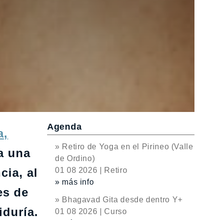
Agenda
a,
» Retiro de Yoga en el Pirineo (Valle
a una
de Ordino)
cia, al
01 08 2026 | Retiro
» más info
es de
» Bhagavad Gita desde dentro Y+
iduría.
01 08 2026 | Curso