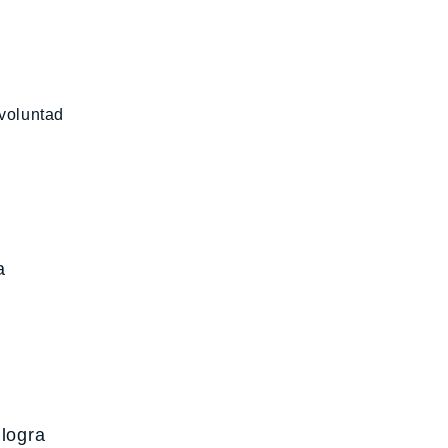
 voluntad
a
 logra