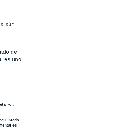
na aún
tado de
ui es uno
tar y...
...
quilibrada...
 mental es