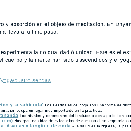
ro y absorción en el objeto de meditación. En Dhya
a lleva al último paso:
xperimenta la no dualidad ó unidad. Este es el es
l cuerpo y la mente han sido trascendidos y el yog
/yoga/cuatro-sendas
ión y la sabiduría’
Los Festivales de Yoga son una forma de disfru
spiración ocupa un lugar muy importante en la práctica...
ivananda
Los rituales y ceremonias del hinduismo son algo bello y con
carne)
Hay gran cantidad de evidencias de que una dieta vegetariana e
: Asanas y longitud de onda
«La salud es la riqueza, la paz