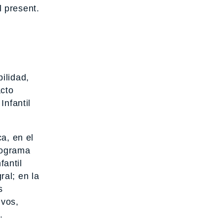
 present.
ilidad,
acto
Infantil
a, en el
rograma
fantil
al; en la
s
ivos,
.