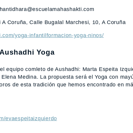
shantidhara@escuelamahashakti.com
 A Coruña, Calle Bugalal Marchesi, 10, A Coruña
i.com/yoga-infantilformacion-yoga-ninos/
 Aushadhi Yoga
el equipo comleto de Aushadhi: Marta Espeita Izqui
y Elena Medina. La propuesta será el Yoga con may
soros de esta tradición que hemos encontrado en m
m/evaespeitaizquierdo