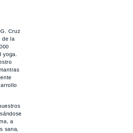
 G. Cruz
 de la
5000
l yoga.
estro
 mantras
mente
arrollo
nuestros
basándose
ema, a
ás sana,