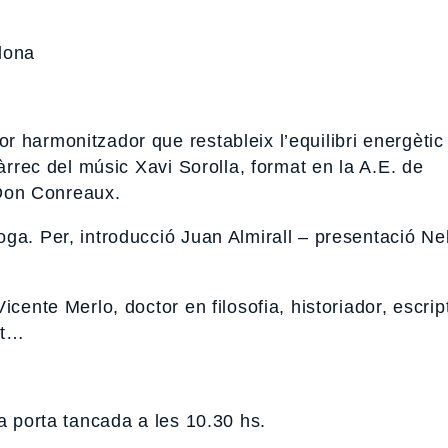
lona
 harmonitzador que restableix l’equilibri energètic
càrrec del músic Xavi Sorolla, format en la A.E. de
Don Conreaux.
ga. Per, introducció Juan Almirall – presentació Nel
cente Merlo, doctor en filosofia, historiador, escrip
nt…
a porta tancada a les 10.30 hs.