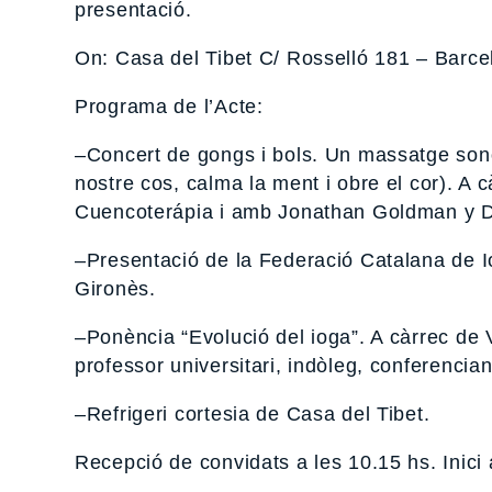
presentació.
On: Casa del Tibet C/ Rosselló 181 – Barce
Programa de l’Acte:
–Concert de gongs i bols. Un massatge sonor
nostre cos, calma la ment i obre el cor). A 
Cuencoterápia i amb Jonathan Goldman y 
–Presentació de la Federació Catalana de Io
Gironès.
–Ponència “Evolució del ioga”. A càrrec de Vi
professor universitari, indòleg, conferencia
–Refrigeri cortesia de Casa del Tibet.
Recepció de convidats a les 10.15 hs. Inici 