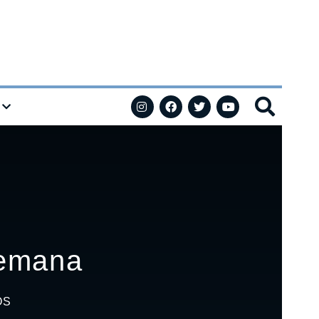
semana
OS