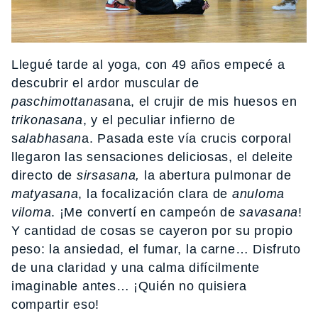
Llegué tarde al yoga, con 49 años empecé a
descubrir el ardor muscular de
paschimottanasa
na, el crujir de mis huesos en
trikonasana
, y el peculiar infierno de
s
alabhasan
a. Pasada este vía crucis corporal
llegaron las sensaciones deliciosas, el deleite
directo de
sirsasana,
la abertura pulmonar de
matyasana
, la focalización clara de
anuloma
viloma
. ¡Me convertí en campeón de
savasana
!
Y cantidad de cosas se cayeron por su propio
peso: la ansiedad, el fumar, la carne… Disfruto
de una claridad y una calma difícilmente
imaginable antes… ¡Quién no quisiera
compartir eso!