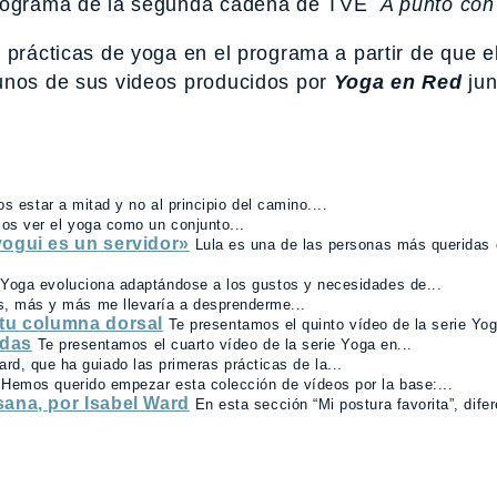
 programa de la segunda cadena de TVE
A punto con 
 prácticas de yoga en el programa a partir de que e
unos de sus videos producidos por
Yoga en Red
jun
 estar a mitad y no al principio del camino....
os ver el yoga como un conjunto...
yogui es un servidor»
Lula es una de las personas más queridas 
 Yoga evoluciona adaptándose a los gustos y necesidades de...
s, más y más me llevaría a desprenderme...
 tu columna dorsal
Te presentamos el quinto vídeo de la serie Yog
adas
Te presentamos el cuarto vídeo de la serie Yoga en...
ard, que ha guiado las primeras prácticas de la...
Hemos querido empezar esta colección de vídeos por la base:...
sana, por Isabel Ward
En esta sección “Mi postura favorita”, dife