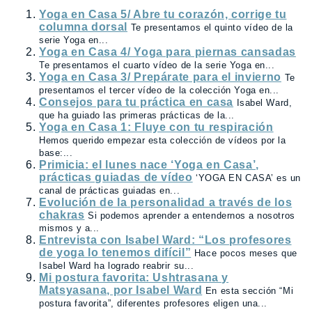
Yoga en Casa 5/ Abre tu corazón, corrige tu
columna dorsal
Te presentamos el quinto vídeo de la
serie Yoga en...
Yoga en Casa 4/ Yoga para piernas cansadas
Te presentamos el cuarto vídeo de la serie Yoga en...
Yoga en Casa 3/ Prepárate para el invierno
Te
presentamos el tercer vídeo de la colección Yoga en...
Consejos para tu práctica en casa
Isabel Ward,
que ha guiado las primeras prácticas de la...
Yoga en Casa 1: Fluye con tu respiración
Hemos querido empezar esta colección de vídeos por la
base:...
Primicia: el lunes nace ‘Yoga en Casa’,
prácticas guiadas de vídeo
‘YOGA EN CASA’ es un
canal de prácticas guiadas en...
Evolución de la personalidad a través de los
chakras
Si podemos aprender a entendernos a nosotros
mismos y a...
Entrevista con Isabel Ward: “Los profesores
de yoga lo tenemos difícil”
Hace pocos meses que
Isabel Ward ha logrado reabrir su...
Mi postura favorita: Ushtrasana y
Matsyasana, por Isabel Ward
En esta sección “Mi
postura favorita”, diferentes profesores eligen una...