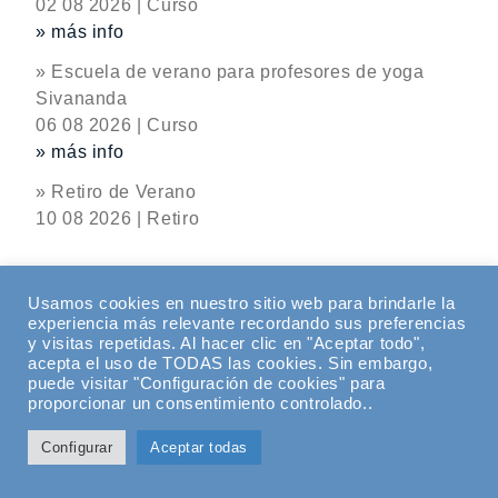
02 08 2026 | Curso
» más info
» Escuela de verano para profesores de yoga
Sivananda
06 08 2026 | Curso
» más info
» Retiro de Verano
10 08 2026 | Retiro
Usamos cookies en nuestro sitio web para brindarle la
Videoteca
experiencia más relevante recordando sus preferencias
y visitas repetidas. Al hacer clic en "Aceptar todo",
acepta el uso de TODAS las cookies. Sin embargo,
Encuentro de Yoga #22 con Denis Criado: Una
puede visitar "Configuración de cookies" para
visión integral del yoga
proporcionar un consentimiento controlado..
Configurar
Aceptar todas