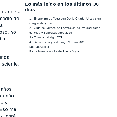
Lo más leído en los últimos 30
dias
antarme a
 medio de
1.- Encuentro de Yoga con Denis Criado: Una visión
integral del yoga
ía
2.- Guía de Cursos de Formación de Profesoras/es
oso. Yo
de Yoga y Especializados 2025
3.- El yoga del siglo XXI
aba
4.- Retiros y viajes de yoga Verano 2025
(actualizados)
5.- La historia oculta del Hatha Yoga
gunda
nsciente.
s años
 un año
ma y
. Eso me
07 logré