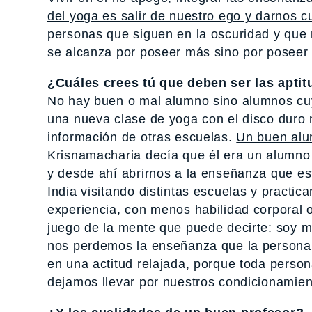
del yoga es salir de nuestro ego y darnos c
personas que siguen en la oscuridad y que
se alcanza por poseer más sino por poseer
¿Cuáles crees tú que deben ser las apti
No hay buen o mal alumno sino alumnos cuy
una nueva clase de yoga con el disco duro
información de otras escuelas.
Un buen alu
Krisnamacharia decía que él era un alumn
y desde ahí abrirnos a la enseñanza que est
India visitando distintas escuelas y practi
experiencia, con menos habilidad corporal 
juego de la mente que puede decirte: soy m
nos perdemos la enseñanza que la persona
en una actitud relajada, porque toda perso
dejamos llevar por nuestros condicionamie