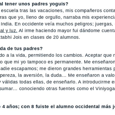
 al tener unos padres yoguis?
la escuela tras las vacaciones, mis compañeros cont
ras que yo, lleno de orgullo, narraba mis experienci
 India. En occidente veía muchos peligros; juergas
l y luz.
Al irme haciendo mayor fui dándome cuent
ttabhi Jois en clases de 20 alumnos.
ida de tus padres?
o a la vida, permitiendo los cambios. Aceptar que
o que mi yo tampoco es permanente. Me enseñaro
e nadie escapamos; me dieron grandes herramientas 
a pereza, la aversión, la duda… Me enseñaron a valo
válidas todas ellas, de enseñarlo. A introducirme 
, sumar… conociendo otras fuentes como el Viniyoga
lo 4 años; con 8 fuiste el alumno occidental más 