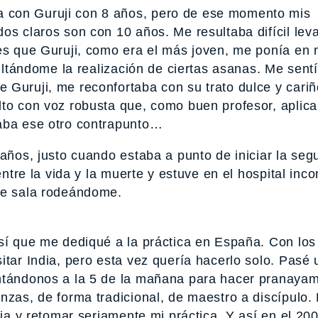
 con Guruji con 8 años, pero de ese momento mis
os claros son con 10 años. Me resultaba difícil lev
 es que Guruji, como era el más joven, me ponía en
cultándome la realización de ciertas asanas. Me sent
 Guruji, me reconfortaba con su trato dulce y cariñ
lto con voz robusta que, como buen profesor, aplic
daba ese otro contrapunto…
 años, justo cuando estaba a punto de iniciar la se
entre la vida y la muerte y estuve en el hospital inco
 de sala rodeándome.
así que me dediqué a la práctica en España. Con lo
itar India, pero esta vez quería hacerlo solo. Pasé
antándonos a la 5 de la mañana para hacer pranaya
nzas, de forma tradicional, de maestro a discípulo
dia y retomar seriamente mi práctica. Y así en el 20