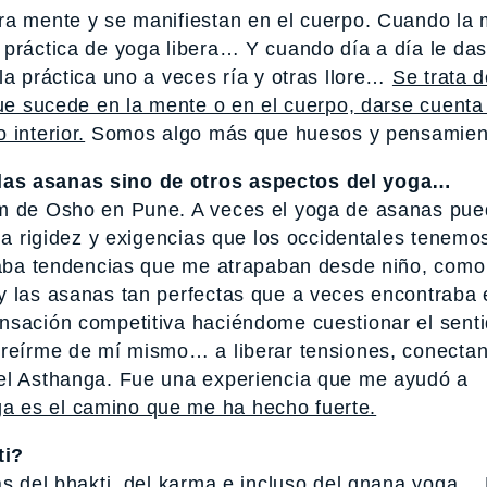
ra mente y se manifiestan en el cuerpo. Cuando la
práctica de yoga libera… Y cuando día a día le das
la práctica uno a veces ría y otras llore…
Se trata d
que sucede en la mente o en el cuerpo, darse cuent
 interior.
Somos algo más que huesos y pensamie
las asanas sino de otros aspectos del yoga…
am de Osho en Pune. A veces el yoga de asanas pu
 la rigidez y exigencias que los occidentales tenemo
ltaba tendencias que me atrapaban desde niño, como
y las asanas tan perfectas que a veces encontraba 
nsación competitiva haciéndome cuestionar el senti
a reírme de mí mismo… a liberar tensiones, conecta
del Asthanga. Fue una experiencia que me ayudó a
a es el camino que me ha hecho fuerte.
ti?
zas del bhakti, del karma e incluso del gnana yoga…