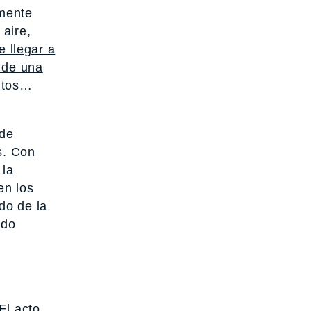
 mente
 aire,
e llegar a
a de una
ntos…
ede
s. Con
 la
en los
do de la
ndo
El acto