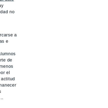
ay
idad no
rcarse a
as e
 alumnos
rte de
n menos
or el
actitud
rmanecer
s
z…