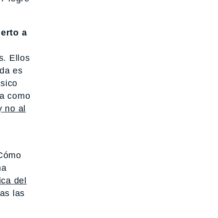
erto a
s. Ellos
nda es
ásico
ha como
y no al
¿Cómo
na
ica del
as las