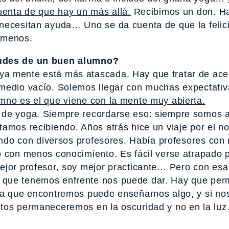
uenta de que hay un más allá.
Recibimos un don. H
 necesitan ayuda… Uno se da cuenta de que la felic
 menos.
tudes de un buen alumno?
a mente está más atascada. Hay que tratar de ace
 medio vacío. Solemos llegar con muchas expectativ
mno es el que viene con la mente muy abierta.
o de yoga. Siempre recordarse eso: siempre somos
amos recibiendo. Años atrás hice un viaje por el no
cando con diversos profesores. Había profesores co
o con menos conocimiento. Es fácil verse atrapado p
ejor profesor, soy mejor practicante… Pero con esa 
 que tenemos enfrente nos puede dar. Hay que pe
na que encontremos puede enseñarnos algo, y si no
ntos permaneceremos en la oscuridad y no en la lu