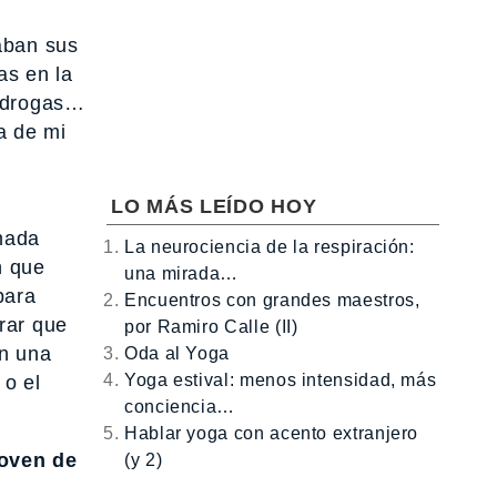
aban sus
as en la
, drogas…
a de mi
LO MÁS LEÍDO HOY
 nada
La neurociencia de la respiración:
n que
una mirada…
para
Encuentros con grandes maestros,
rar que
por Ramiro Calle (II)
en una
Oda al Yoga
Yoga estival: menos intensidad, más
 o el
conciencia…
Hablar yoga con acento extranjero
joven de
(y 2)