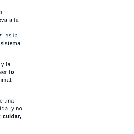
o
eva a la
z, es la
osistema
 y la
ser
lo
imal,
e una
ida, y no
:
cuidar,