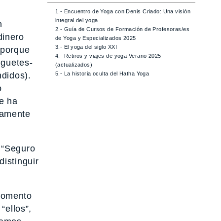
1.- Encuentro de Yoga con Denis Criado: Una visión
integral del yoga
n
2.- Guía de Cursos de Formación de Profesoras/es
dinero
de Yoga y Especializados 2025
3.- El yoga del siglo XXI
 porque
4.- Retiros y viajes de yoga Verano 2025
uguetes-
(actualizados)
5.- La historia oculta del Hatha Yoga
ndidos).
o
e ha
tamente
 “Seguro
istinguir
 momento
“ellos”,