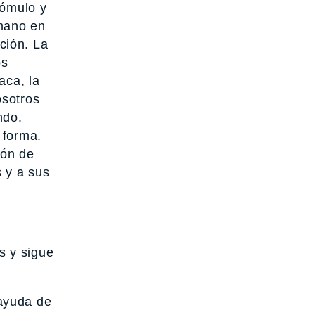
Rómulo y
mano en
ción. La
os
aca, la
osotros
ndo.
 forma.
ión de
 y a sus
s y sigue
 ayuda de