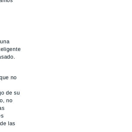
tamos
 una
teligente
asado.
 que no
go de su
o, no
as
es
 de las