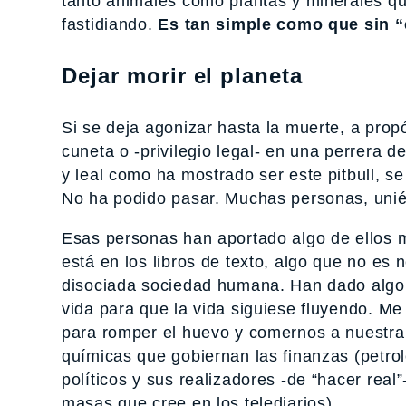
tanto animales como plantas y minerales qu
fastidiando.
Es tan simple como que sin “
Dejar morir el planeta
Si se deja agonizar hasta la muerte, a prop
cuneta o -privilegio legal- en una perrera d
y leal como ha mostrado ser este pitbull, se
No ha podido pasar. Muchas personas, uni
Esas personas han aportado algo de ellos 
está en los libros de texto, algo que no es
disociada sociedad humana. Han dado alg
vida para que la vida siguiese fluyendo. M
para romper el huevo y comernos a nuestr
químicas que gobiernan las finanzas (petrol
políticos y sus realizadores -de “hacer real
masas que cree en los telediarios).