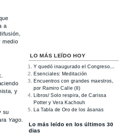
rque
a a
ifusión,
r medio
LO MÁS LEÍDO HOY
Y quedó inaugurado el Congreso…
Esenciales: Meditación
x.
Encuentros con grandes maestros,
aciendo
por Ramiro Calle (II)
ista, y
Libros/ Solo respira, de Carissa
Potter y Vera Kachouh
La Tabla de Oro de los ásanas
y su
para
Yago.
Lo más leído en los últimos 30
dias