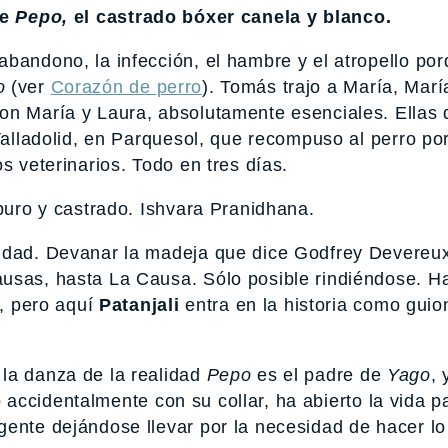
de
Pepo,
el castrado bóxer canela y blanco.
 abandono, la infección, el hambre y el atropello po
o
(ver
Corazón de perro
). Tomás trajo a María, Marí
on María y Laura, absolutamente esenciales. Ellas d
 Valladolid, en Parquesol, que recompuso al perro po
s veterinarios. Todo en tres días.
 puro y castrado. Ishvara Pranidhana.
nidad. Devanar la madeja que dice Godfrey Devereu
ausas, hasta La Causa. Sólo posible rindiéndose. H
s, pero aquí
Patanjali
entra en la historia como guion
la danza de la realidad
Pepo
es el padre de
Yago
, 
accidentalmente con su collar, ha abierto la vida 
gente dejándose llevar por la necesidad de hacer lo