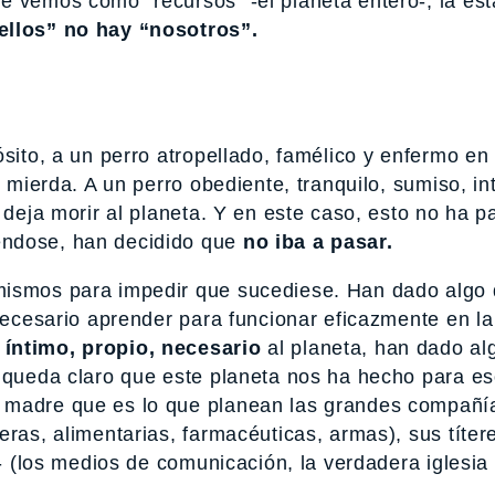
e vemos como “recursos” -el planeta entero-, la es
ellos” no hay “nosotros”.
ósito, a un perro atropellado, famélico y enfermo en
e mierda. A un perro obediente, tranquilo, sumiso, in
 deja morir al planeta. Y en este caso, esto no ha p
éndose, han decidido que
no iba a pasar.
mismos para impedir que sucediese. Han dado algo
 necesario aprender para funcionar eficazmente en la
o
íntimo, propio, necesario
al planeta, han dado al
e queda claro que este planeta nos ha hecho para es
a madre que es lo que planean las grandes compañí
eras, alimentarias, farmacéuticas, armas), sus títer
”- (los medios de comunicación, la verdadera iglesia